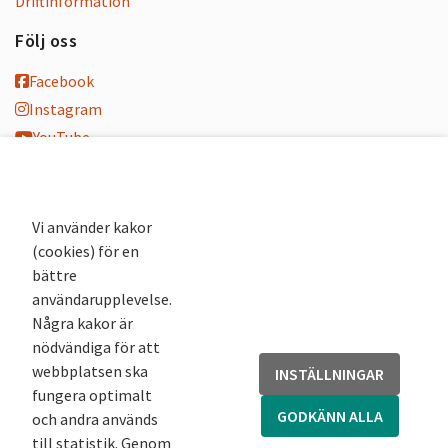
Driftinformation
Följ oss
Facebook
Instagram
YouTube
K-blogg
K-podd
Nyhetsbrev
Vi använder kakor
(cookies) för en
Andra webbplatser
bättre
användarupplevelse.
Arkivsök
Några kakor är
Fornsök
nödvändiga för att
Fornreg
webbplatsen ska
INSTÄLLNINGAR
Bebyggelseregistret
fungera optimalt
Runor
GODKÄNN ALLA
och andra används
Kringla
till statistik. Genom