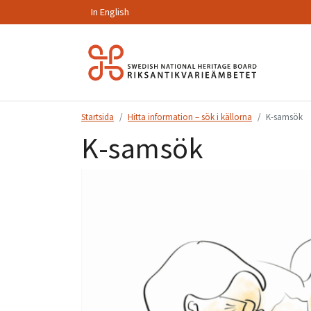
In English
Hoppa
till
innehåll.
Startsida
Hitta information – sök i källorna
K-samsök
K-samsök