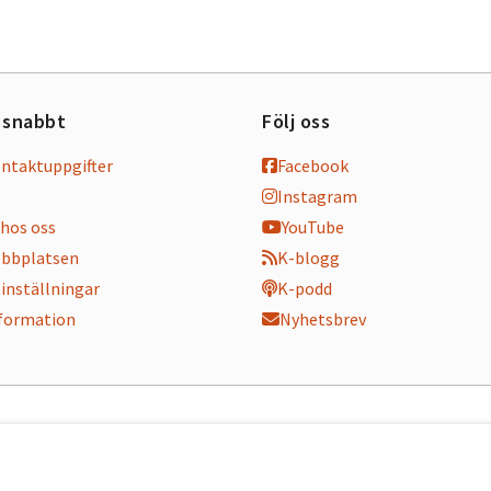
 snabbt
Följ oss
ontaktuppgifter
Facebook
Instagram
hos oss
YouTube
bbplatsen
K-blogg
inställningar
K-podd
nformation
Nyhetsbrev