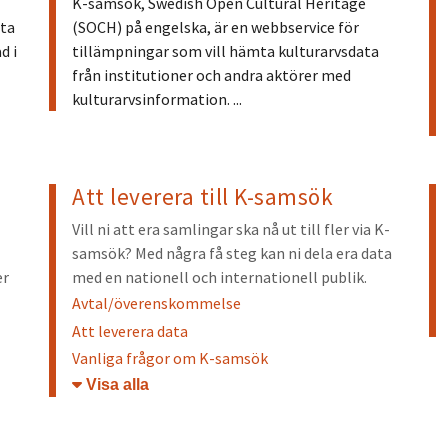
K-samsök, Swedish Open Cultural Heritage
tta
(SOCH) på engelska, är en webbservice för
d i
tillämpningar som vill hämta kulturarvsdata
från institutioner och andra aktörer med
kulturarvsinformation. ...
Att leverera till K-samsök
Vill ni att era samlingar ska nå ut till fler via K-
samsök? Med några få steg kan ni dela era data
er
med en nationell och internationell publik.
Avtal/överenskommelse
Att leverera data
Vanliga frågor om K-samsök
Öppna/stäng