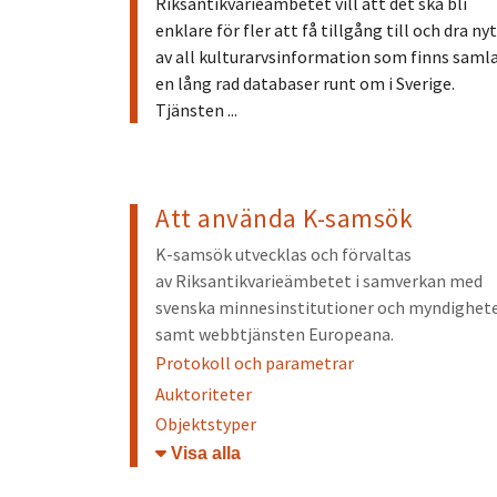
Riksantikvarieämbetet vill att det ska bli
enklare för fler att få tillgång till och dra ny
av all kulturarvsinformation som finns samla
en lång rad databaser runt om i Sverige.
Tjänsten ...
Att använda K-samsök
K-samsök utvecklas och förvaltas
av Riksantikvarieämbetet i samverkan med
svenska minnesinstitutioner och myndighet
samt webbtjänsten Europeana.
Protokoll och parametrar
Auktoriteter
Objektstyper
Öppna/stäng