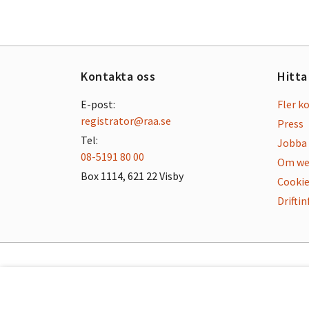
Kontakta oss
Hitta
E-post:
Fler k
registrator@raa.se
Press
Tel:
Jobba 
08-5191 80 00
Om we
Box 1114, 621 22 Visby
Cookie
Drifti