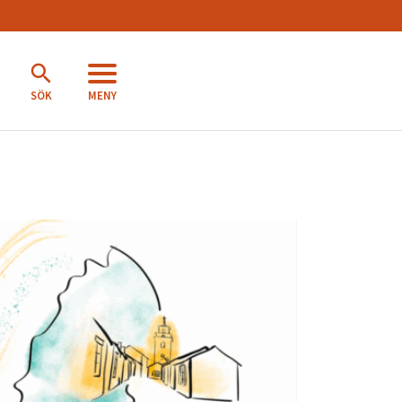
MENY
SÖK