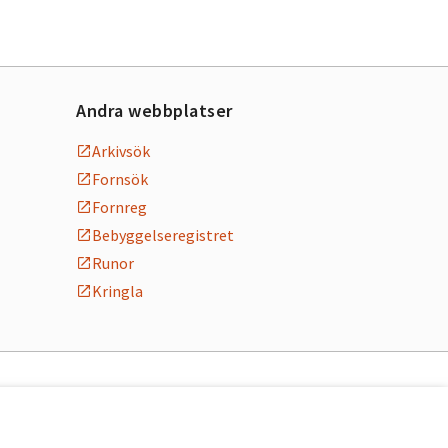
Andra webbplatser
Arkivsök
Fornsök
Fornreg
Bebyggelseregistret
Runor
Kringla