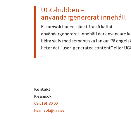
UGC-hubben –
användargenererat innehåll
K-samsök har en tjänst för så kallat
användargenererat innehåll där användare k
bidra själv med semantiska länkar. På engels
heter det ”user-generated content” eller UG
...
Kontakt
K-samsök
08-5191 80 00
ksamsok@raa.se