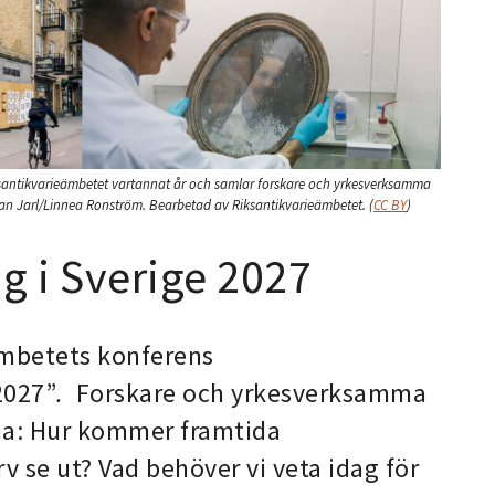
ksantikvarieämbetet vartannat år och samlar forskare och yrkesverksamma
han Jarl/Linnea Ronström. Bearbetad av Riksantikvarieämbetet.
(
CC BY
)
g i Sverige 2027
ämbetets konferens
2027”
.
Forskare och yrkesverksamma
rna: Hur kommer framtida
v se ut? Vad behöver vi veta idag för