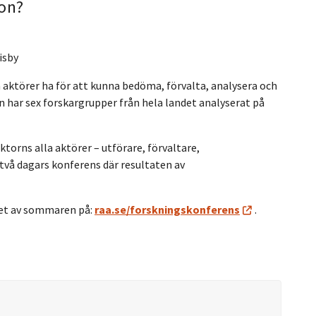
on?
isby
 aktörer ha för att kunna bedöma, förvalta, analysera och
n har sex forskargrupper från hela landet analyserat på
torns alla aktörer – utförare, förvaltare,
n två dagars konferens där resultaten av
tet av sommaren på:
raa.se/forskningskonferens
.