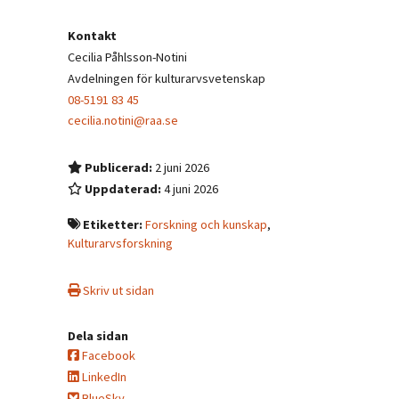
Kontakt
Cecilia Påhlsson-Notini
Avdelningen för kulturarvsvetenskap
08-5191 83 45
cecilia.notini@raa.se
Publicerad:
2 juni 2026
Uppdaterad:
4 juni 2026
Etiketter:
Forskning och kunskap
,
Kulturarvsforskning
Skriv ut sidan
Dela sidan
Facebook
LinkedIn
BlueSky