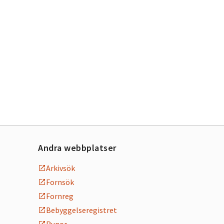
Andra webbplatser
Arkivsök
Fornsök
Fornreg
Bebyggelseregistret
Runor