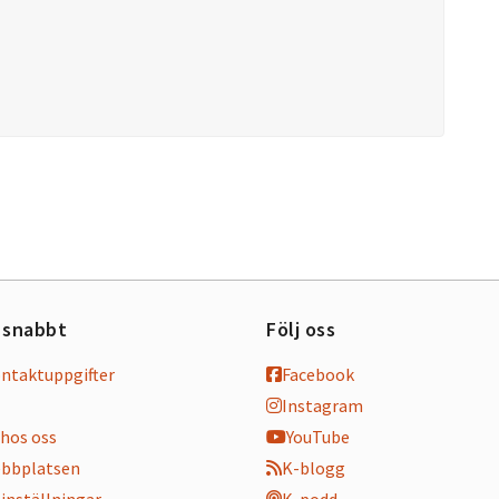
 snabbt
Följ oss
ontaktuppgifter
Facebook
Instagram
hos oss
YouTube
bbplatsen
K-blogg
inställningar
K-podd