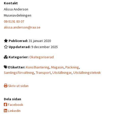
Kontakt
Alissa Anderson
Museiavdelningen
08-5191 83 07
alissa.anderson@raa.se
Publicerad:
31 januari 2020
Uppdaterad:
9 december 2025
Kategorier:
Okategoriserad
Etiketter:
Konsthantering
,
Magasin
,
Packning
,
Samlingsförvaltning
,
Transport
,
Utställningar
,
Utställningsteknik
Skriv ut sidan
Dela sidan
Facebook
LinkedIn