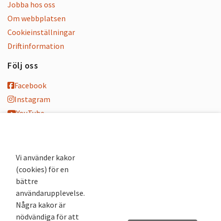
Jobba hos oss
Om webbplatsen
Cookieinställningar
Driftinformation
Följ oss
Facebook
Instagram
YouTube
K-blogg
K-podd
Nyhetsbrev
Vi använder kakor
(cookies) för en
Andra webbplatser
bättre
användarupplevelse.
Arkivsök
Några kakor är
Fornsök
nödvändiga för att