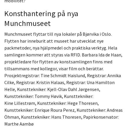
mobilitet?
Konsthantering på nya
Munchmuseet
Munchmuseet
flyttar till nya lokaler på
Bjørvika
i Oslo.
Flytten har inneburit att museet har utvecklat nye
packmetoder, nya hjälpmedel och praktiska verktyg. Hela
samlingen kommer att styras via RFID. Barbara Ida de Haan,
projektledare för flytten av konstsamlingen finns med
tillsammans med kollegor, visar film och berättar.
Prosjektregistrar
: Tine Schmidt Haislund,
Registrar: Annika
Cilke,
Registrar. Kristin Halaas,
Registrar: Una Hamilton
Helle,
Kunsttekniker
: Kjell-Olav Dahl Jørgensen,
Kunsttekniker
: Tommy Høvik,
Kunsttekniker
:
Kine
Lillestrøm,
Kunsttekniker
: Hege Thoresen,
Kunsttekniker
: Enrique Roura Perez,
Kunsttekniker
: Andreas
Öhman,
Kunsttekniker
: Hans Thoresen,
Papirkonservator
:
Marthe
Aambø