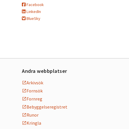
Facebook
LinkedIn
BlueSky
Andra webbplatser
Arkivsök
Fornsök
Fornreg
Bebyggelseregistret
Runor
Kringla