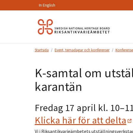
In English
Hoppa
till
innehåll.
Startsida
Event, temadagar och konferenser
Konferense
K-samtal om utstäl
karantän
Fredag 17 april kl. 10–1
Klicka här för att delta
Vi i Riksantikvarieämbetets utställningsverkstad 