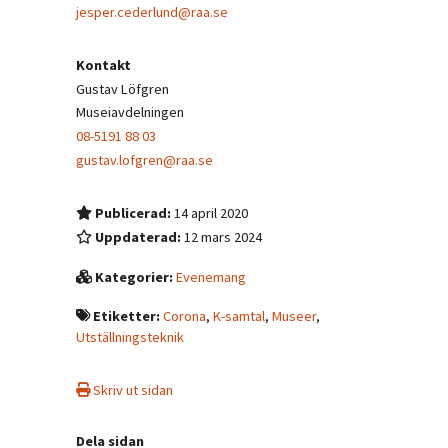
jesper.cederlund@raa.se
Kontakt
Gustav Löfgren
Museiavdelningen
08-5191 88 03
gustav.lofgren@raa.se
Publicerad:
14 april 2020
Uppdaterad:
12 mars 2024
Kategorier:
Evenemang
Etiketter:
Corona
,
K-samtal
,
Museer
,
Utställningsteknik
Skriv ut sidan
Dela sidan