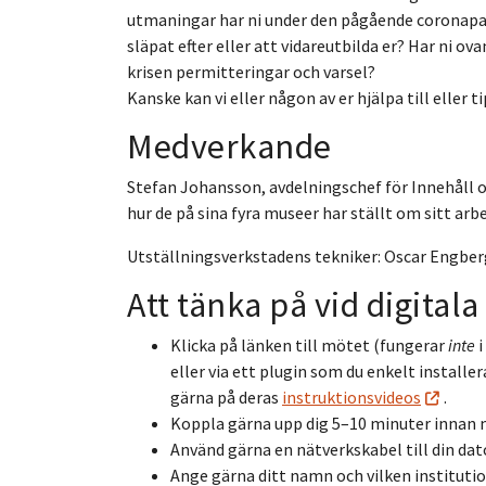
utmaningar har ni under den pågående coronapan
släpat efter eller att vidareutbilda er? Har ni ov
krisen permitteringar och varsel?
Kanske kan vi eller någon av er hjälpa till eller 
Medverkande
Stefan Johansson, avdelningschef för Innehåll o
hur de på sina fyra museer har ställt om sitt ar
Utställningsverkstadens tekniker: Oscar Engberg
Att tänka på vid digital
Klicka på länken till mötet (fungerar
inte
i
eller via ett plugin som du enkelt installer
gärna på deras
instruktionsvideos
.
Koppla gärna upp dig 5–10 minuter innan mö
Använd gärna en nätverkskabel till din dat
Ange gärna ditt namn och vilken institutio