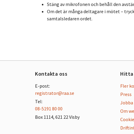
Stäng av mikrofonen och behåll den avstän
Om det är många deltagare i mötet – tryc
samtalsledaren ordet.
Kontakta oss
Hitta
E-post:
Fler k
registrator@raa.se
Press
Tel:
Jobba 
08-5191 80 00
Om we
Box 1114, 621 22 Visby
Cookie
Drifti