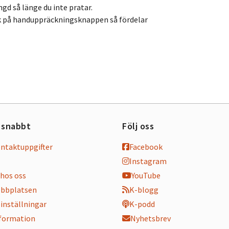
gd så länge du inte pratar.
k på handuppräckningsknappen så fördelar
 snabbt
Följ oss
ontaktuppgifter
Facebook
Instagram
hos oss
YouTube
bbplatsen
K-blogg
inställningar
K-podd
nformation
Nyhetsbrev