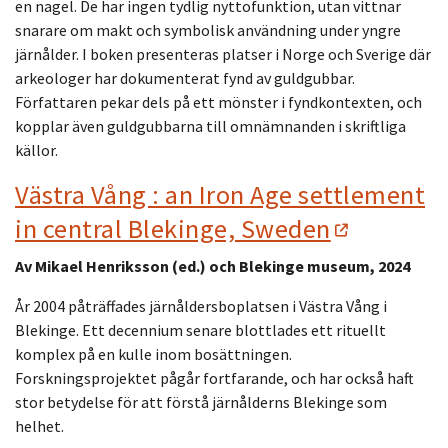
en nagel. De har ingen tydlig nyttofunktion, utan vittnar
snarare om makt och symbolisk användning under yngre
järnålder. I boken presenteras platser i Norge och Sverige där
arkeologer har dokumenterat fynd av guldgubbar.
Författaren pekar dels på ett mönster i fyndkontexten, och
kopplar även guldgubbarna till omnämnanden i skriftliga
källor.
Västra Vång : an Iron Age settlement
in central Blekinge, Sweden
Av Mikael Henriksson (ed.) och Blekinge museum, 2024
År 2004 påträffades järnåldersboplatsen i Västra Vång i
Blekinge. Ett decennium senare blottlades ett rituellt
komplex på en kulle inom bosättningen.
Forskningsprojektet pågår fortfarande, och har också haft
stor betydelse för att förstå järnålderns Blekinge som
helhet.