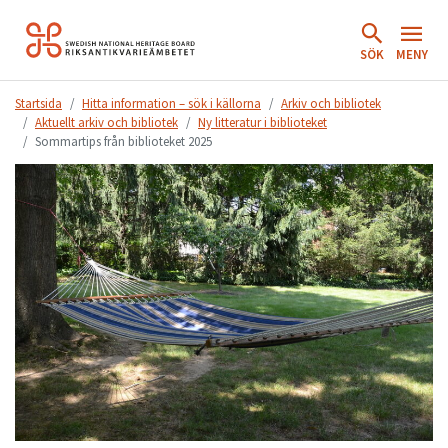
Hoppa
till
SÖK
MENY
innehåll.
Startsida
Hitta information – sök i källorna
Arkiv och bibliotek
Aktuellt arkiv och bibliotek
Ny litteratur i biblioteket
Sommartips från biblioteket 2025