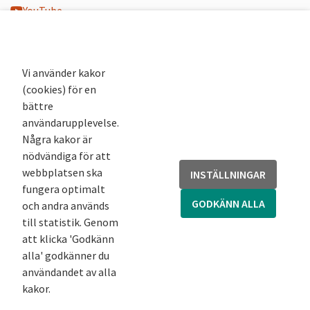
YouTube
K-blogg
K-podd
Nyhetsbrev
Vi använder kakor
(cookies) för en
Andra webbplatser
bättre
användarupplevelse.
Arkivsök
Några kakor är
Fornsök
nödvändiga för att
Fornreg
webbplatsen ska
INSTÄLLNINGAR
Bebyggelseregistret
fungera optimalt
Runor
GODKÄNN ALLA
och andra används
Kringla
till statistik. Genom
att klicka 'Godkänn
alla' godkänner du
användandet av alla
kakor.