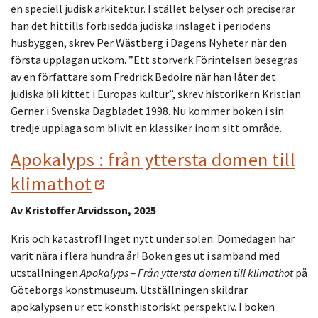
en speciell judisk arkitektur. I stället belyser och preciserar
han det hittills förbisedda judiska inslaget i periodens
husbyggen, skrev Per Wästberg i Dagens Nyheter när den
första upplagan utkom. ”Ett storverk Förintelsen besegras
av en författare som Fredrick Bedoire när han låter det
judiska bli kittet i Europas kultur”, skrev historikern Kristian
Gerner i Svenska Dagbladet 1998. Nu kommer boken i sin
tredje upplaga som blivit en klassiker inom sitt område.
Apokalyps : från yttersta domen till
klimathot
Av Kristoffer Arvidsson, 2025
Kris och katastrof! Inget nytt under solen. Domedagen har
varit nära i flera hundra år! Boken ges ut i samband med
utställningen
Apokalyps – Från yttersta domen till klimathot
på
Göteborgs konstmuseum. Utställningen skildrar
apokalypsen ur ett konsthistoriskt perspektiv. I boken