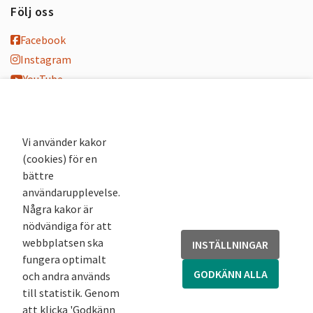
Följ oss
Facebook
Instagram
YouTube
K-blogg
K-podd
Nyhetsbrev
Vi använder kakor
(cookies) för en
Andra webbplatser
bättre
användarupplevelse.
Arkivsök
Några kakor är
Fornsök
nödvändiga för att
Fornreg
webbplatsen ska
INSTÄLLNINGAR
Bebyggelseregistret
fungera optimalt
Runor
GODKÄNN ALLA
och andra används
Kringla
till statistik. Genom
att klicka 'Godkänn