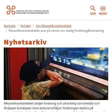
Hoppa
till
SÖK
MENY
innehåll.
Startsida
Nyheter
Om Riksantikvarieämbetet
Riksantikvarieämbetets svar på remiss om statlig forskningsfinansiering
Nyhetsarkiv
Riksantikvarieämbetet stödjer forskning och utveckling som breddar och
fördjupar kunskapen inom kulturarvsfrågor. Forskningen bedrivs på