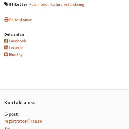
Etiketter:
FoU-medel
,
Kulturarvsforskning
Skriv ut sidan
Dela sidan
Facebook
LinkedIn
BlueSky
Kontakta oss
E-post:
registrator@raa.se
Tel: