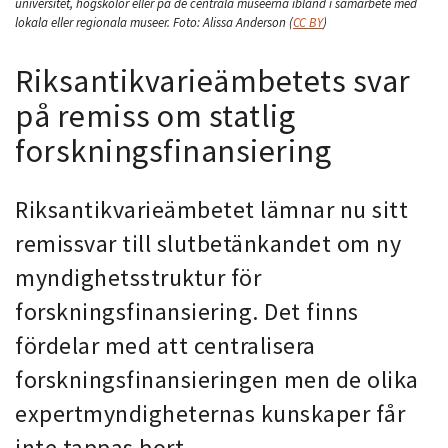
universitet, högskolor eller på de centrala museerna ibland i samarbete med
lokala eller regionala museer.
Foto:
Alissa Anderson
(
CC BY
)
Riksantikvarieämbetets svar
på remiss om statlig
forskningsfinansiering
Riksantikvarieämbetet lämnar nu sitt
remissvar till slutbetänkandet om ny
myndighetsstruktur för
forskningsfinansiering. Det finns
fördelar med att centralisera
forskningsfinansieringen men de olika
expertmyndigheternas kunskaper får
inte tappas bort.