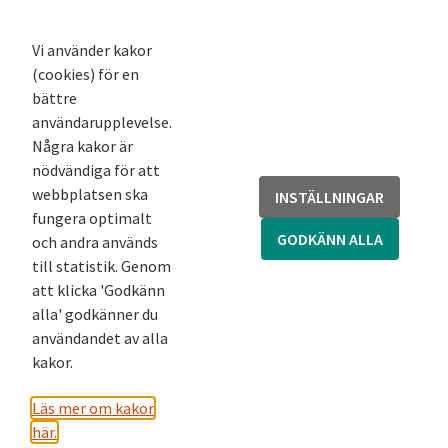
K-podd
Nyhetsbrev
Vi använder kakor
(cookies) för en
Andra webbplatser
bättre
användarupplevelse.
Arkivsök
Några kakor är
Fornsök
nödvändiga för att
Fornreg
webbplatsen ska
INSTÄLLNINGAR
Bebyggelseregistret
fungera optimalt
Runor
GODKÄNN ALLA
och andra används
Kringla
till statistik. Genom
att klicka 'Godkänn
alla' godkänner du
användandet av alla
kakor.
Läs mer om kakor
här.