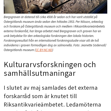
Bergsgraven är daterad till cirka 4500 år sedan och har varit utställd på
Östergötlands museum ända sedan den hittades 1953. Per Nilsson, arkeolog
och forskare på Östergötlands museum och medlem i Riksantikvarieämbetets
externa forskarråd, har länge arbetat med Bergsgraven och graven har en
unik betydelse för den arkeologiska forskningen den lokala historien.
Forskningsresultat från en internationell forskningsstudie visar att de två
individerna i graven förmodligen dog av salmonella.
Foto:
Jeanette Södervall/
Östergötlands museum
(
CC BY-NC-ND
)
Kulturarvsforskningen och
samhällsutmaningar
I slutet av maj samlades det externa
forskarråd som är knutet till
Riksantikvarieämbetet. Ledamöterna