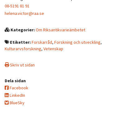
08-5191 81 91
helena.victor@raa.se
Kategorier:
Om Riksantikvarieämbetet
Etiketter:
Forskarråd
,
Forskning och utveckling
,
Kulturarvsforskning
,
Vetenskap
Skriv ut sidan
Dela sidan
Facebook
LinkedIn
BlueSky