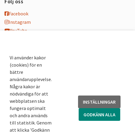
Följ oss
Facebook
Instagram
YouTube
K-blogg
K-podd
Nyhetsbrev
Vi använder kakor
(cookies) för en
Andra webbplatser
bättre
användarupplevelse.
Arkivsök
Några kakor är
Fornsök
nödvändiga för att
Fornreg
webbplatsen ska
INSTÄLLNINGAR
Bebyggelseregistret
fungera optimalt
Runor
GODKÄNN ALLA
och andra används
Kringla
till statistik. Genom
att klicka 'Godkänn