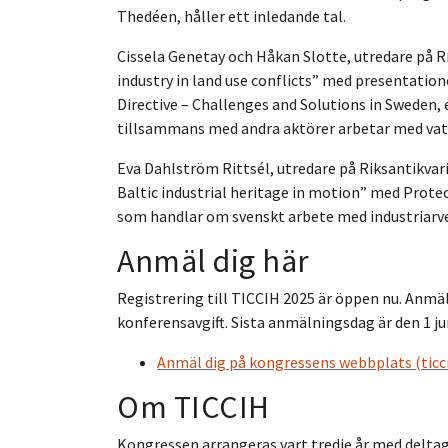
Thedéen, håller ett inledande tal.
Cissela Genetay och Håkan Slotte, utredare på R
industry in land use conflicts” med presentati
Directive – Challenges and Solutions in Sweden
tillsammans med andra aktörer arbetar med vatte
Eva Dahlström Rittsél, utredare på Riksantikva
Baltic industrial heritage in motion” med Prot
som handlar om svenskt arbete med industriarvet
Anmäl dig här
Registrering till TICCIH 2025 är öppen nu. Anmä
konferensavgift. Sista anmälningsdag är den 1 ju
Anmäl dig på kongressens webbplats (ticc
Om TICCIH
Kongressen arrangeras vart tredje år med delta