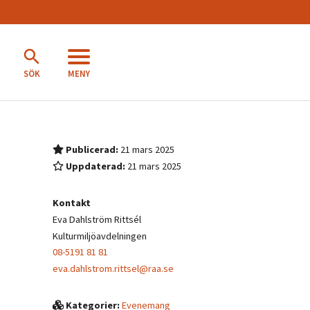
MENY
SÖK
Publicerad:
21 mars 2025
Uppdaterad:
21 mars 2025
Kontakt
Eva Dahlström Rittsél
Kulturmiljöavdelningen
08-5191 81 81
eva.dahlstrom.rittsel@raa.se
Kategorier:
Evenemang