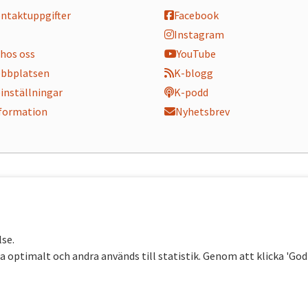
ontaktuppgifter
Facebook
Instagram
hos oss
YouTube
bbplatsen
K-blogg
inställningar
K-podd
nformation
Nyhetsbrev
lse.
 optimalt och andra används till statistik. Genom att klicka 'Go