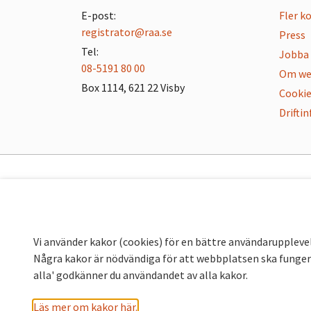
E-post:
Fler k
registrator@raa.se
Press
Tel:
Jobba 
08-5191 80 00
Om we
Box 1114, 621 22 Visby
Cookie
Drifti
Vi använder kakor (cookies) för en bättre användaruppleve
Några kakor är nödvändiga för att webbplatsen ska fungera
alla' godkänner du användandet av alla kakor.
Läs mer om kakor här.