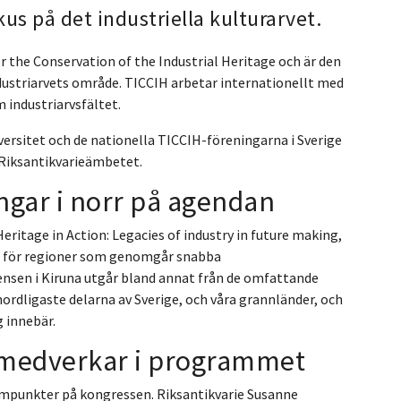
us på det industriella kulturarvet.
 the Conservation of the Industrial Heritage och är den
ustriarvets område. TICCIH arbetar internationellt med
 industriarvsfältet.
versitet och de nationella TICCIH-föreningarna i Sverige
Riksantikvarieämbetet.
ngar i norr på agendan
eritage in Action: Legacies of industry in future making,
la för regioner som genomgår snabba
ensen i Kiruna utgår bland annat från de omfattande
ordligaste delarna av Sverige, och våra grannländer, och
 innebär.
 medverkar i programmet
ampunkter på kongressen. Riksantikvarie Susanne