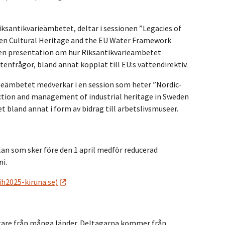
iksantikvarieämbetet, deltar i sessionen ”Legacies of
onen Cultural Heritage and the EU Water Framework
, en presentation om hur Riksantikvarieämbetet
nfrågor, bland annat kopplat till EU:s vattendirektiv.
rieämbetet medverkar i en session som heter ”Nordic-
ection and management of industrial heritage in Sweden
 bland annat i form av bidrag till arbetslivsmuseer.
lan som sker före den 1 april medför reducerad
ni.
ih2025-kiruna.se)
gare från många länder. Deltagarna kommer från