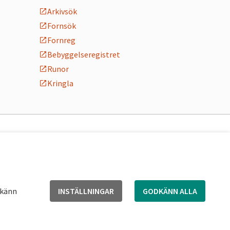
Arkivsök
Fornsök
Fornreg
Bebyggelseregistret
Runor
Kringla
dkänn
INSTÄLLNINGAR
GODKÄNN ALLA