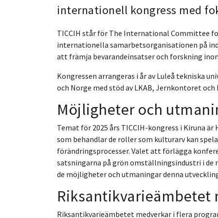
internationell kongress med fok
TICCIH står för The International Committee for
internationella samarbetsorganisationen på ind
att främja bevarandeinsatser och forskning inom
Kongressen arrangeras i år av Luleå tekniska uni
och Norge med stöd av LKAB, Jernkontoret och 
Möjligheter och utmani
Temat för 2025 års TICCIH-kongress i Kiruna är H
som behandlar de roller som kulturarv kan spe
förändringsprocesser. Valet att förlägga konfer
satsningarna på grön omställningsindustri i de n
de möjligheter och utmaningar denna utveckling
Riksantikvarieämbetet
Riksantikvarieämbetet medverkar i flera progr