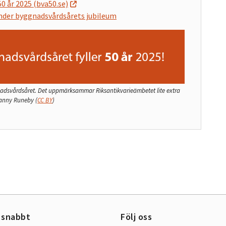
0 år 2025 (bva50.se)
under byggnadsvårdsårets jubileum
gnadsvårdsåret. Det uppmärksammar Riksantikvarieämbetet lite extra
Fanny Runeby
(
CC BY
)
 snabbt
Följ oss