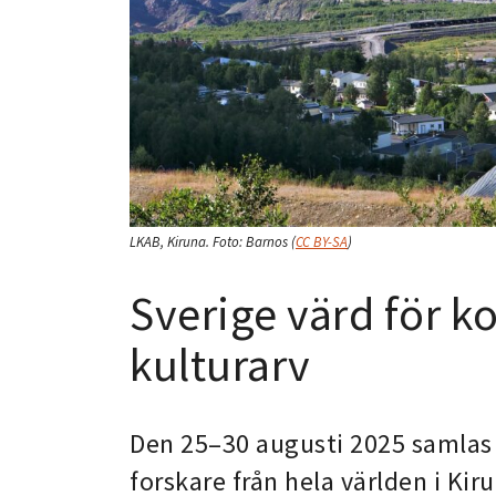
LKAB, Kiruna.
Foto:
Barnos
(
CC BY-SA
)
Sverige värd för k
kulturarv
Den 25–30 augusti 2025 samlas
forskare från hela världen i Kir