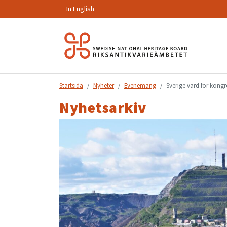
In English
Hoppa
till
innehåll.
Startsida
Nyheter
Evenemang
Sverige värd för kongre
Nyhetsarkiv