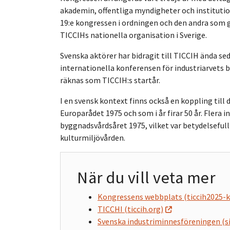
akademin, offentliga myndigheter och institutio
19:e kongressen i ordningen och den andra som 
TICCIHs nationella organisation i Sverige.
Svenska aktörer har bidragit till TICCIH ända se
internationella konferensen för industriarvets b
räknas som TICCIH:s startår.
I en svensk kontext finns också en koppling til
Europarådet 1975 och som i år firar 50 år. Fler
byggnadsvårdsåret 1975, vilket var betydelsefull
kulturmiljövården.
När du vill veta mer
Kongressens webbplats (ticcih2025-k
TICCHI (ticcih.org)
Svenska industriminnesföreningen (s