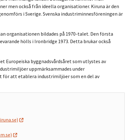
ner men också från ideella organisationer. Kiruna är den
genomförs i Sverige. Svenska industriminnesföreningen är
dan organisationen bildades på 1970-talet. Den första
evarande hölls i Ironbridge 1973. Detta brukar också
l det Europeiska byggnadsvårdsåret som utlystes av
a industrimiljöer uppmärksammades under
t för att etablera industrimiljöer som en del av
iruna.se)
im.se)