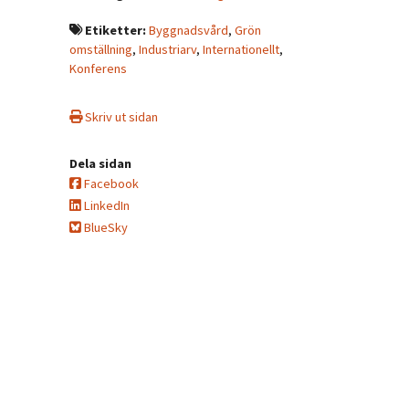
Etiketter:
Byggnadsvård
,
Grön
omställning
,
Industriarv
,
Internationellt
,
Konferens
Skriv ut sidan
Dela sidan
Facebook
LinkedIn
BlueSky