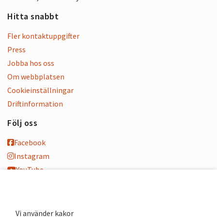
Hitta snabbt
Fler kontaktuppgifter
Press
Jobba hos oss
Om webbplatsen
Cookieinställningar
Driftinformation
Följ oss
Facebook
Instagram
YouTube
K-blogg
K-podd
Nyhetsbrev
Vi använder kakor