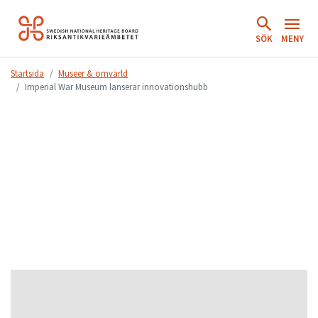
Hoppa
till
SÖK
MENY
innehåll.
Startsida
Museer & omvärld
Imperial War Museum lanserar innovationshubb