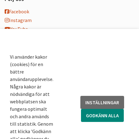
Facebook
Instagram
YouTube
K-blogg
K-podd
Nyhetsbrev
Vi använder kakor
(cookies) för en
Andra webbplatser
bättre
användarupplevelse.
Arkivsök
Några kakor är
Fornsök
nödvändiga för att
Fornreg
webbplatsen ska
INSTÄLLNINGAR
Bebyggelseregistret
fungera optimalt
Runor
GODKÄNN ALLA
och andra används
Kringla
till statistik. Genom
att klicka 'Godkänn
alla' godkänner du