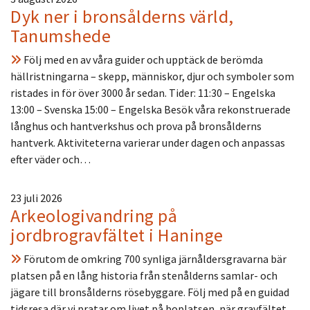
Dyk ner i bronsålderns värld,
Tanumshede
Följ med en av våra guider och upptäck de berömda
hällristningarna – skepp, människor, djur och symboler som
ristades in för över 3000 år sedan. Tider: 11:30 – Engelska
13:00 – Svenska 15:00 – Engelska Besök våra rekonstruerade
långhus och hantverkshus och prova på bronsålderns
hantverk. Aktiviteterna varierar under dagen och anpassas
efter väder och…
23 juli 2026
Arkeologivandring på
jordbrogravfältet i Haninge
Förutom de omkring 700 synliga järnåldersgravarna bär
platsen på en lång historia från stenålderns samlar- och
jägare till bronsålderns rösebyggare. Följ med på en guidad
tidsresa där vi pratar om livet på boplatsen, när gravfältet