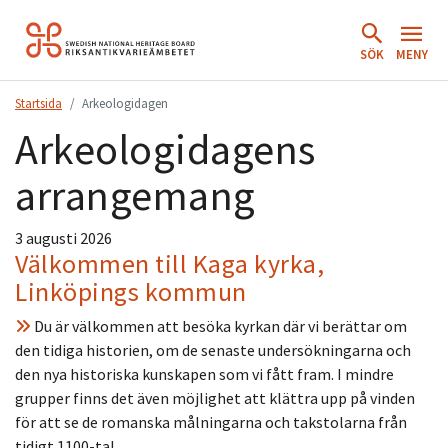
Hoppa
till
SÖK
MENY
innehåll.
Startsida
Arkeologidagen
Arkeologidagens
arrangemang
3 augusti 2026
Välkommen till Kaga kyrka,
Linköpings kommun
Du är välkommen att besöka kyrkan där vi berättar om
den tidiga historien, om de senaste undersökningarna och
den nya historiska kunskapen som vi fått fram. I mindre
grupper finns det även möjlighet att klättra upp på vinden
för att se de romanska målningarna och takstolarna från
tidigt 1100-tal.