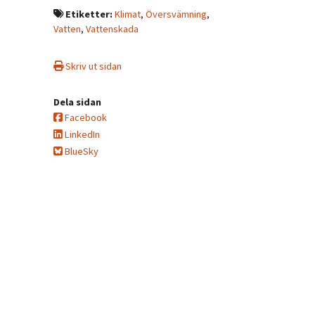
Etiketter:
Klimat
,
Översvämning
,
Vatten
,
Vattenskada
Skriv ut sidan
Dela sidan
Facebook
LinkedIn
BlueSky