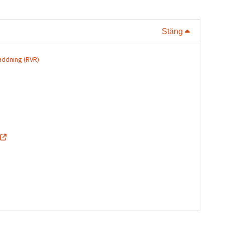
Visa eller
Stäng
äddning (RVR)