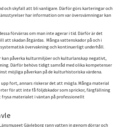
och skyfall att bli vanligare. Därför görs karteringar och
länsstyrelser har information om var översvämningar kan
essa förvärras om man inte agerar i tid. Därför är det
till att skadan åtgärdas. Många vattenskador på och i
systematisk övervakning och kontinuerligt underhåll.
 kan påverka kulturmiljöer och kulturlanskap negativt,
ning. Därför behövs tidigt samråd med olika kompetenser
st möjliga påverkan på de kulturhistoriska värdena.
 upp fort, annars riskerar det att mögla. Många material
ter för att inte få följdskador som sprickor, färgfällning
tt frysa materialet i väntan på professionellt
ävle
I Länsmuseet Gävleborg rann vatten in genom dörrar och