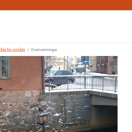
råde för område
Översvämningar