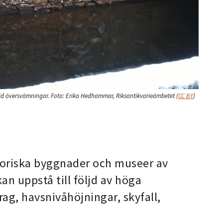
vid översvämningar.
Foto:
Erika Hedhammar, Riksantikvarieämbetet
(
CC BY
)
storiska byggnader och museer av
n uppstå till följd av höga
rag, havsnivåhöjningar, skyfall,