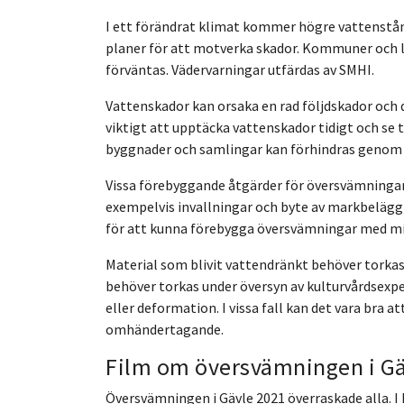
I ett förändrat klimat kommer högre vattenstånd 
planer för att motverka skador. Kommuner och 
förväntas. Vädervarningar utfärdas av SMHI.
Vattenskador kan orsaka en rad följdskador och d
viktigt att upptäcka vattenskador tidigt och se 
byggnader och samlingar kan förhindras genom 
Vissa förebyggande åtgärder för översvämningar
exempelvis invallningar och byte av markbelägg
för att kunna förebygga översvämningar med min
Material som blivit vattendränkt behöver torkas
behöver torkas under översyn av kulturvårdsexper
eller deformation. I vissa fall kan det vara bra a
omhändertagande.
Film om översvämningen i G
Översvämningen i Gävle 2021 överraskade alla. 