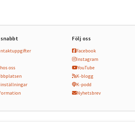
 snabbt
Följ oss
ontaktuppgifter
Facebook
Instagram
hos oss
YouTube
bbplatsen
K-blogg
inställningar
K-podd
nformation
Nyhetsbrev