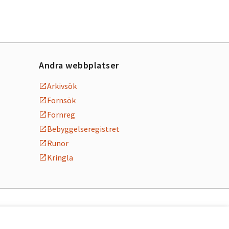
Andra webbplatser
Arkivsök
Fornsök
Fornreg
Bebyggelseregistret
Runor
Kringla