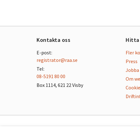
Kontakta oss
Hitta
E-post:
Fler k
registrator@raa.se
Press
Tel:
Jobba 
08-5191 80 00
Om we
Box 1114, 621 22 Visby
Cookie
Drifti