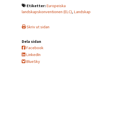
Etiketter:
Europeiska
landskapskonventionen (ELC)
,
Landskap
Skriv ut sidan
Dela sidan
Facebook
LinkedIn
BlueSky