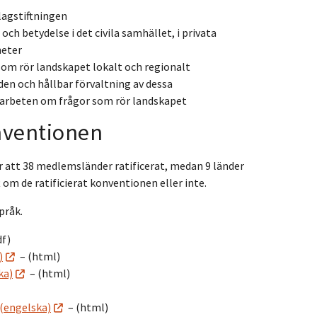
lagstiftningen
h betydelse i det civila samhället, i privata
heter
som rör landskapet lokalt och regionalt
den och hållbar förvaltning av dessa
marbeten om frågor som rör landskapet
nventionen
 att 38 medlemsländer ratificerat, medan 9 länder
om de ratificierat konventionen eller inte.
pråk.
df)
)
– (html)
ka)
– (html)
 (engelska)
– (html)