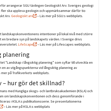
ärför arrangerar SGU tävlingen Geologiskt Arv. Sveriges geologi
tt fler ska uppleva geologin och uppmärksammar därför tio
skt Arv.
Geologiskt arv
– Läs mer på SGU:s webbplats.
ligt landskapskonventionens intentioner på lokal nivå med större
 en bredare syn på landskapets värden. I Sverige drivs
iversitetet.
LifeScape
– Läs mer på Lifescapes webbplats.
g planering
et ”Landskap i långsiktig planering” som syftar till utveckla en
 en av utgångspunkterna vid långsiktig planering av
 mer på Trafikverkets webbplats.
– hur gör det skillnad?
ammans med Kungliga skogs- och lantbruksakademien (KSLA) och
rium om landskapskonventionen och dess genomförande i
iceras i KSLA:s publikationsserie. Se presentationerna
– Läs mer på KSLA:s webbplats