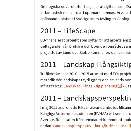
Geologiska sevärdheter förtjänar att lyftas fram! D
är fantastisk och värd att uppmärksammas. Vi vill a
spännande platser i Sverige inom tävlingen Geologi
2011 – LifeScape
EU-finansierat projekt som syftar till att arbeta en
deltagande från brukare och boende i området samt
projektet av Lund och Sjöbo kommuner, och Linnéun
2011 – Landskap i långsikti
Trafikverket har 2010 – 2015 arbetat med FOI-projekt
metodik där landskapet tydliggörs och används som
infrastruktur.
Landskap i långsiktig planering
– Läs
2011 – Landskapsperspektiv 
I maj 2011 anordnade Riksantikvarieämbetet tills
Kungliga Vitterhetsakademien (KVHAA) ett semina
Sverige. Resultaten från seminariet kommer att publ
nedan.
Landskapsperspektiv – hur gör det skillnad?