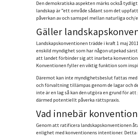
Den demokratiska aspekten märks också tydligt i
landskap är ”ett område sådant som det uppfatta
påverkan av och samspel mellan naturliga och/el
Gäller landskapskonven
Landskapskonventionen trädde i kraft 1 maj 2011 i
enskild myndighet som har någon utpekad särstäl
att landet förbinder sig att inarbeta konventione
Konventionen fyller en viktig funktion som insp
Däremot kan inte myndighetsbeslut fattas med s
och förvaltning tillämpas genom de lagar och de
inte är en lag så kan den utgöra en grund för a
därmed potentiellt påverka rättspraxis.
Vad innebär konvention
Genom att ratificera landskapskonventionen åtar 
enlighet med konventionens intentioner. Detta 