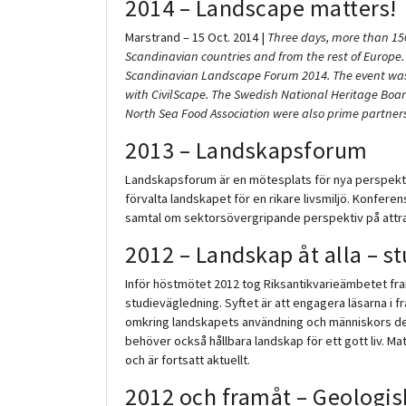
2014 – Landscape matters!
Marstrand – 15 Oct. 2014 |
Three days, more than 150
Scandinavian countries and from the rest of Europe. I
Scandinavian Landscape Forum 2014. The event wa
with CivilScape. The Swedish National Heritage Boa
North Sea Food Association were also prime partners f
2013 – Landskapsforum
Landskapsforum är en mötesplats för nya perspektiv
förvalta landskapet för en rikare livsmiljö. Konferen
samtal om sektorsövergripande perspektiv på attrakt
2012 – Landskap åt alla – s
Inför höstmötet 2012 tog Riksantikvarieämbetet fr
studievägledning. Syftet är att engagera läsarna i
omkring landskapets användning och människors d
behöver också hållbara landskap för ett gott liv. M
och är fortsatt aktuellt.
2012 och framåt – Geologis