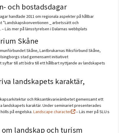
an- och bostadsdagar
ar handlade 2011 om regionala aspekter på hållbar
at ”Landskapskonventionen _ arbetssätt och
 – Läs mer på länsstyrelsen i Dalarnas webbplats
orium Skåne
ommunförbundet Skåne, Lantbrukarnas Riksförbund Skåne,
elsingborgs stad gemensamt initiativet
tar till att bidra till ett hållbart nyttjande av landskapets
riva landskapets karaktär,
kapsarkitektur och Riksantikvarieämbetet gemensamt ett
a landskapets karaktär. Under seminariet presenterades
 hölls på engelska.
Landscape character
– Läs mer på SLU:s
s om landskap och turism