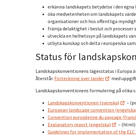
erkänna landskapets betydelse i den egna 
öka medvetenheten om landskapets värde oc
organisationer och hos offentliga myndig
främja delaktighet i beslut och processer 
utveckla en helhetssyn på landskapets vär
utbyta kunskap och delta i europeiska sa
Status för landskapsko
Landskapskonventionens lägesstatus i Europa är
återstår.
Förteckning över länder
med uppgift 
Landskapskonventionens formulering på olika s
Landskapskonventionen (svenska)
– (p
European landscape convention (engelska
Convention européenne du paysage (frans
Explanatory report (engelska)
– (html)
Guidelines for implementation of the ELC