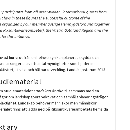
 participants from all over Sweden, international guests from
t lays in these figures the successful outcome of the
s organized by our member Sverige Hembygdsförbund together
rd Riksantikvarieämbetet), the Västra Götaland Region and the
or this initiative.
 på hur vi utifrån en helhetssyn kan planera, skydda och
sen arrangeras av ett antal myndigheter som bjuder in till
ivitet, tillväxt och hållbar utveckling. Landskapsforum 2013
tudiematerial
am studiematerialet
Landskap åt alla
tillsammans med en
 frågor om landskapsperspektivet och samhällsplaneringsfrågor
elaktighet. Landskap behöver människor men människor
aterialet finns att ladda ned på Riksantikvarieämbetets hemsida
kt arv