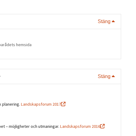
Visa eller
Stäng
parådets hemsida
v
Visa eller
Stäng
 planering.
Landskapsforum 2017
et – möjligheter och utmaningar.
Landskapsforum 2016