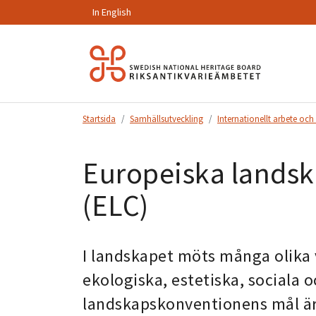
In English
Hoppa
till
innehåll.
Startsida
Samhällsutveckling
Internationellt arbete oc
Europeiska lands
(ELC)
I landskapet möts många olika v
ekologiska, estetiska, sociala
landskapskonventionens mål är en