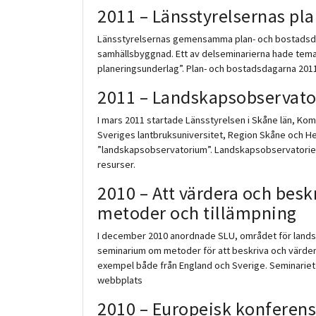
2011 – Länsstyrelsernas pl
Länsstyrelsernas gemensamma plan- och bostadsdag
samhällsbyggnad. Ett av delseminarierna hade tem
planeringsunderlag”. Plan- och bostadsdagarna 2011
2011 – Landskapsobservat
I mars 2011 startade Länsstyrelsen i Skåne län, K
Sveriges lantbruksuniversitet, Region Skåne och H
”landskapsobservatorium”. Landskapsobservatoriet syf
resurser.
2010 – Att värdera och besk
metoder och tillämpning
I december 2010 anordnade SLU, området för lands
seminarium om metoder för att beskriva och värder
exempel både från England och Sverige. Seminariet
webbplats
2010 – Europeisk konferen