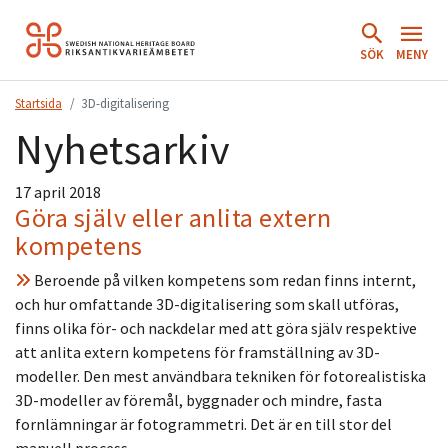
Hoppa
till
SÖK
MENY
innehåll.
Startsida
3D-digitalisering
Nyhetsarkiv
17 april 2018
Göra själv eller anlita extern
kompetens
Beroende på vilken kompetens som redan finns internt,
och hur omfattande 3D-digitalisering som skall utföras,
finns olika för- och nackdelar med att göra själv respektive
att anlita extern kompetens för framställning av 3D-
modeller. Den mest användbara tekniken för fotorealistiska
3D-modeller av föremål, byggnader och mindre, fasta
fornlämningar är fotogrammetri. Det är en till stor del
manuell process,…