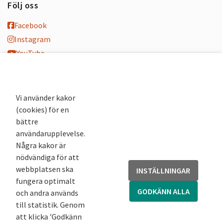
Följ oss
Facebook
Instagram
YouTube
K-blogg
K-podd
Nyhetsbrev
Vi använder kakor
(cookies) för en
Andra webbplatser
bättre
användarupplevelse.
Arkivsök
Några kakor är
Fornsök
nödvändiga för att
Fornreg
webbplatsen ska
INSTÄLLNINGAR
Bebyggelseregistret
fungera optimalt
Runor
GODKÄNN ALLA
och andra används
Kringla
till statistik. Genom
att klicka 'Godkänn