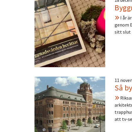
18 dece
Byggn
I år ä
genom Eu
sitt slu
11 nove
Så by
Riksan
arkitekt
trapphus
att tv-s