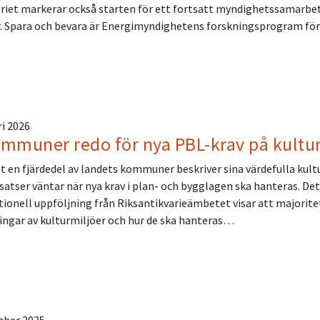
iet markerar också starten för ett fortsatt myndighetssamarbet
 Spara och bevara är Energimyndighetens forskningsprogram för
ri 2026
ommuner redo för nya PBL-krav på kultu
 en fjärdedel av landets kommuner beskriver sina värdefulla kultu
satser väntar när nya krav i plan- och bygglagen ska hanteras. Det
tionell uppföljning från Riksantikvarieämbetet visar att majorit
ingar av kulturmiljöer och hur de ska hanteras…