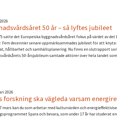
 2026
adsvårdsåret 50 år – så lyftes jubileet
5 satte det Europeiska byggnadsvårdsåret fokus på värdet av det 
r. Fem decennier senare uppmärksammades jubileet för att knyt
t, hållbarhet och samhällsplanering. Nu finns en slutrapport s
vårdsårets 50-årsjubileum samlade aktörer över hela landet so
ari 2026
s forskning ska vägleda varsam energir
 mars kan du som arbetar med kulturvärden och energieffektiviser
gsprogrammet Spara och bevara, som under 17 år har studerat ener