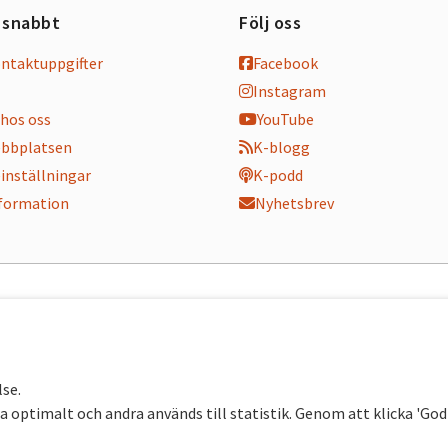
 snabbt
Följ oss
ontaktuppgifter
Facebook
Instagram
hos oss
YouTube
bbplatsen
K-blogg
inställningar
K-podd
nformation
Nyhetsbrev
lse.
 optimalt och andra används till statistik. Genom att klicka 'Go