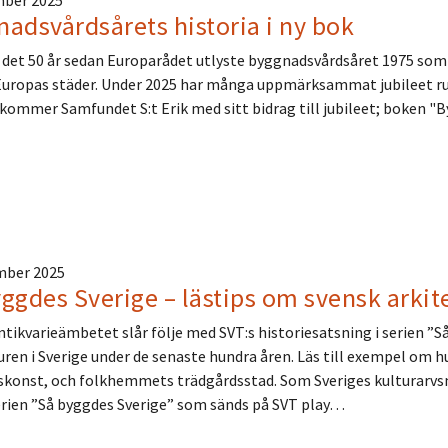
mber 2025
adsvårdsårets historia i ny bok
r det 50 år sedan Europarådet utlyste byggnadsvårdsåret 1975 som
ropas städer. Under 2025 har många uppmärksammat jubileet run
t kommer Samfundet S:t Erik med sitt bidrag till jubileet; boken
mber 2025
ggdes Sverige – lästips om svensk arkit
tikvarieämbetet slår följe med SVT:s historiesatsning i serien ”S
uren i Sverige under de senaste hundra åren. Läs till exempel om hu
konst, och folkhemmets trädgårdsstad. Som Sveriges kulturarvs
erien ”Så byggdes Sverige” som sänds på SVT play…