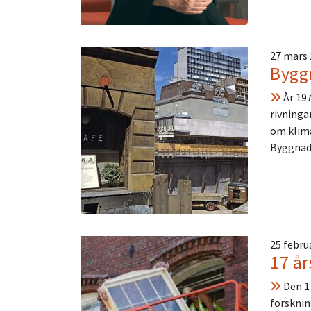
27 mars
Byggn
År 197
rivninga
om klima
Byggnads
25 febru
17 år
Den 17
forsknin