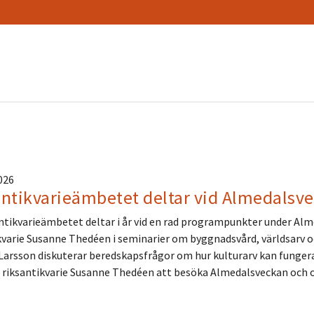
2026
antikvarieämbetet deltar vid Almedalsv
tikvarieämbetet deltar i år vid en rad programpunkter under Alm
kvarie Susanne Thedéen i seminarier om byggnadsvård, världsarv o
arsson diskuterar beredskapsfrågor om hur kulturarv kan funger
riksantikvarie Susanne Thedéen att besöka Almedalsveckan och 