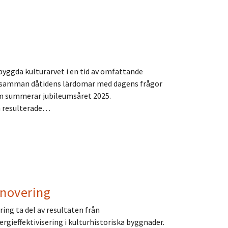
byggda kulturarvet i en tid av omfattande
a samman dåtidens lärdomar med dagens frågor
om summerar jubileumsåret 2025.
m resulterade…
enovering
ing ta del av resultaten från
gieffektivisering i kulturhistoriska byggnader.