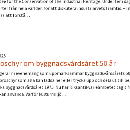
e for the Conservation of the Industrial Heritage. Under fem da
rter från hela världen för att diskutera industriarvets framtid. – I
oss att förstå…
2025
roschyr om byggnadsvårdsåret 50 år
gerar ni evenemang som uppmärksammar byggnadsvårdsårets 50-å
broschyr som alla kan ladda ner eller trycka upp och dela ut till be
ka byggnadsvårdsåret 1975. Nu har Riksantikvarieämbetet tagi
 kan använda. Varför kulturmiljö…