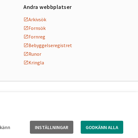
Andra webbplatser
Arkivsök
Fornsök
Fornreg
Bebyggelseregistret
Runor
Kringla
dkänn
INSTÄLLNINGAR
GODKÄNN ALLA