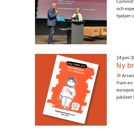
Committe
och expe
hjälper 
24 juni 
Ny b
Arran
fram en 
europeis
jubileet