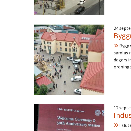
24 sept
Bygg
Byggna
samlas r
dagars i
ordninge
12 sept
Indus
I slut