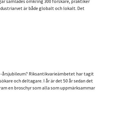
gar samlades omkring 300 forskare, praktiker
ndustriarvet är både globalt och lokalt. Det
rsjubileum? Riksantikvarieämbetet har tagit
sökare och deltagare. I år är det 50 år sedan det
t fram en broschyr som alla som uppmärksammar