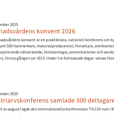
ember 2025
nadsvårdens konvent 2026
dsvårdens konvent är en praktiknära, nationell konferens om by
unt 500 hantverkare, materialproducenter, förvaltare, antikvarier,
nspirerande nätverkande, föreläsningar, presentationer och work
n, första gången var 2013. Under tre fullmatade dagar varvas fö
ember 2025
triarvskonferens samlade 300 deltagare
et av augusti ägde den internationella konferensen TICCIH rum i K