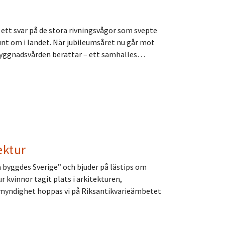
 ett svar på de stora rivningsvågor som svepte
t om i landet. När jubileumsåret nu går mot
 "Byggnadsvården berättar – ett samhälles…
ektur
å byggdes Sverige” och bjuder på lästips om
r kvinnor tagit plats i arkitekturen,
myndighet hoppas vi på Riksantikvarieämbetet