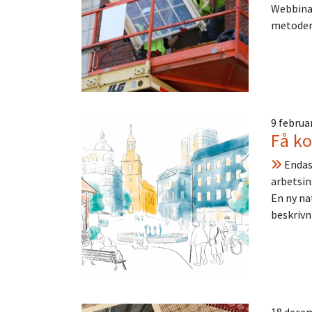
Webbinar
metoder.
9 februa
Få k
Endast
arbetsin
En ny na
beskrivn