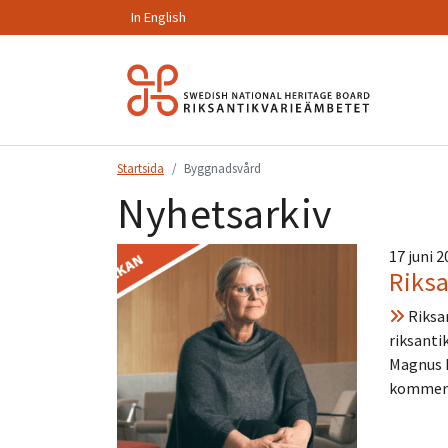
In English
Hoppa
till
innehåll.
Startsida
Byggnadsvård
Nyhetsarkiv
17 juni 
Riks
Riksan
riksanti
Magnus L
kommer 