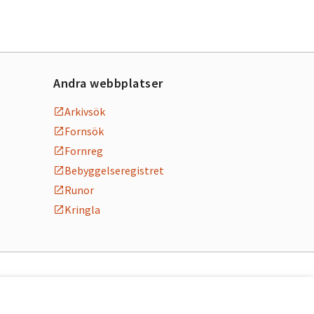
Andra webbplatser
Arkivsök
Fornsök
Fornreg
Bebyggelseregistret
Runor
Kringla