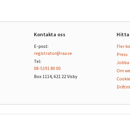
Kontakta oss
Hitta
E-post:
Fler k
registrator@raa.se
Press
Tel:
Jobba 
08-5191 80 00
Om we
Box 1114, 621 22 Visby
Cookie
Drifti