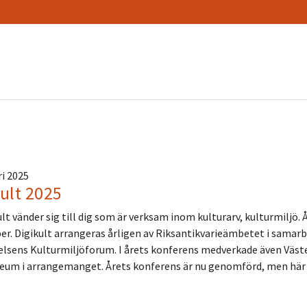
ri 2025
ult 2025
lt vänder sig till dig som är verksam inom kulturarv, kulturmiljö.
er. Digikult arrangeras årligen av Riksantikvarieämbetet i samar
elsens Kulturmiljöforum. I årets konferens medverkade även Vä
eum i arrangemanget. Årets konferens är nu genomförd, men här