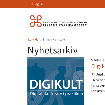
In English
Hoppa
till
innehåll.
Startsida
Immersiva medier
Nyhetsarkiv
5 februa
Digik
Digiku
16 oktob
länsstyr
länsmus