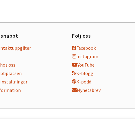
 snabbt
Följ oss
ontaktuppgifter
Facebook
Instagram
hos oss
YouTube
bbplatsen
K-blogg
inställningar
K-podd
nformation
Nyhetsbrev