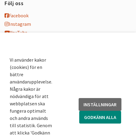
Följ oss
Facebook
Instagram
YouTube
K-blogg
K-podd
Nyhetsbrev
Vi använder kakor
(cookies) för en
Andra webbplatser
bättre
användarupplevelse.
Arkivsök
Några kakor är
Fornsök
nödvändiga för att
Fornreg
webbplatsen ska
INSTÄLLNINGAR
Bebyggelseregistret
fungera optimalt
Runor
GODKÄNN ALLA
och andra används
Kringla
till statistik. Genom
att klicka 'Godkänn