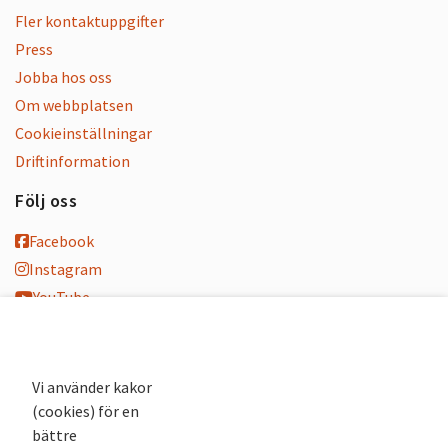
Fler kontaktuppgifter
Press
Jobba hos oss
Om webbplatsen
Cookieinställningar
Driftinformation
Följ oss
Facebook
Instagram
YouTube
K-blogg
K-podd
Nyhetsbrev
Vi använder kakor
(cookies) för en
Andra webbplatser
bättre