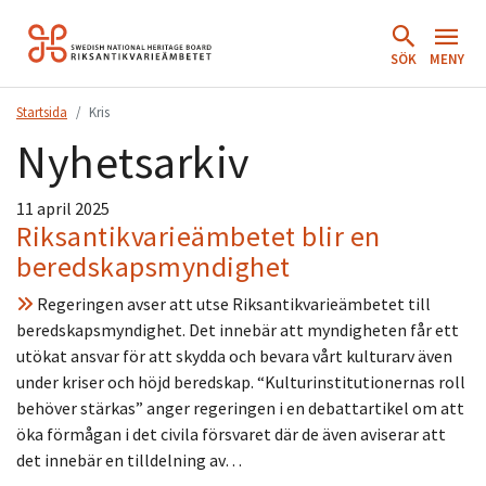
Hoppa
till
SÖK
MENY
innehåll.
Startsida
Kris
Nyhetsarkiv
11 april 2025
Riksantikvarieämbetet blir en
beredskapsmyndighet
Regeringen avser att utse Riksantikvarieämbetet till
beredskapsmyndighet. Det innebär att myndigheten får ett
utökat ansvar för att skydda och bevara vårt kulturarv även
under kriser och höjd beredskap. “Kulturinstitutionernas roll
behöver stärkas” anger regeringen i en debattartikel om att
öka förmågan i det civila försvaret där de även aviserar att
det innebär en tilldelning av…