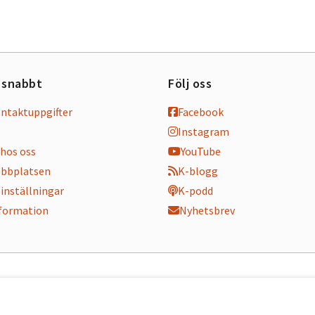
 snabbt
Följ oss
ontaktuppgifter
Facebook
Instagram
hos oss
YouTube
bbplatsen
K-blogg
inställningar
K-podd
nformation
Nyhetsbrev