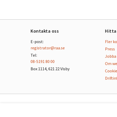
Kontakta oss
Hitta
E-post:
Fler k
registrator@raa.se
Press
Tel:
Jobba 
08-5191 80 00
Om we
Box 1114, 621 22 Visby
Cookie
Drifti