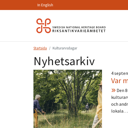
In English
Hoppa
till
innehåll.
Startsida
Kulturarvsdagar
Nyhetsarkiv
4 septe
Var m
Den 8–
kulturar
och andr
lokala…