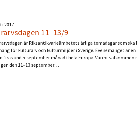
ti 2017
urarvsdagen 11–13/9
arvsdagen är Riksantikvarieämbetets årliga temadagar som ska bid
ng för kulturarv och kulturmiljöer i Sverige. Evenemanget är en d
 firas under september månad i hela Europa. Varmt välkommen när 
elgen den 11–13 september…