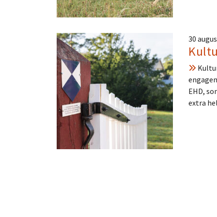
30 augus
Kult
Kultur
engagema
EHD, som
extra h