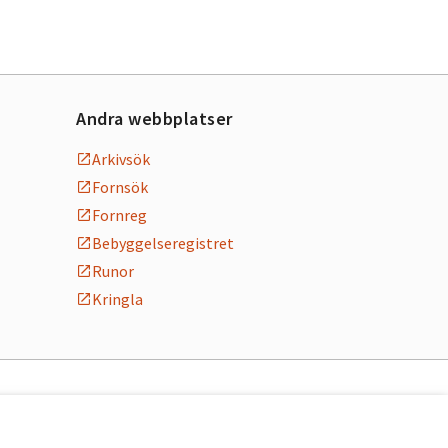
Andra webbplatser
Arkivsök
Fornsök
Fornreg
Bebyggelseregistret
Runor
Kringla