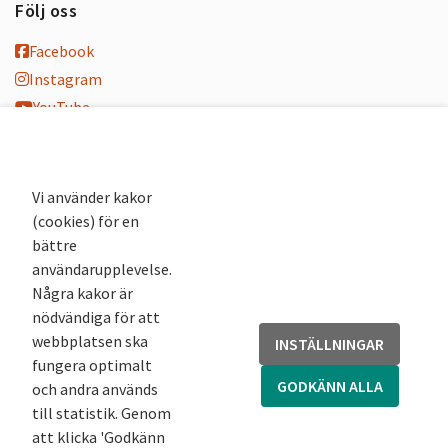
Följ oss
Facebook
Instagram
YouTube
K-blogg
K-podd
Nyhetsbrev
Vi använder kakor
(cookies) för en
Andra webbplatser
bättre
användarupplevelse.
Arkivsök
Några kakor är
Fornsök
nödvändiga för att
Fornreg
webbplatsen ska
INSTÄLLNINGAR
Bebyggelseregistret
fungera optimalt
Runor
GODKÄNN ALLA
och andra används
Kringla
till statistik. Genom
att klicka 'Godkänn