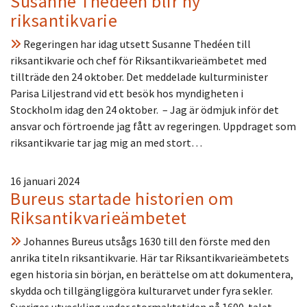
Susanne Thedéen blir ny
riksantikvarie
Regeringen har idag utsett Susanne Thedéen till
riksantikvarie och chef för Riksantikvarieämbetet med
tillträde den 24 oktober. Det meddelade kulturminister
Parisa Liljestrand vid ett besök hos myndigheten i
Stockholm idag den 24 oktober. – Jag är ödmjuk inför det
ansvar och förtroende jag fått av regeringen. Uppdraget som
riksantikvarie tar jag mig an med stort…
16 januari 2024
Bureus startade historien om
Riksantikvarieämbetet
Johannes Bureus utsågs 1630 till den förste med den
anrika titeln riksantikvarie. Här tar Riksantikvarieämbetets
egen historia sin början, en berättelse om att dokumentera,
skydda och tillgängliggöra kulturarvet under fyra sekler.
Sveriges utveckling under stormaktstiden på 1600-talet