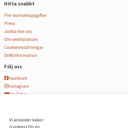
Hitta snabbt
Fler kontaktuppgifter
Press
Jobba hos oss
Om webbplatsen
Cookieinställningar
Driftinformation
Följ oss
Facebook
Instagram
YouTube
K-blogg
K-podd
Nyhetsbrev
Vi använder kakor
(cookies) för en