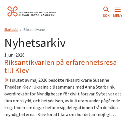
Hoppa
till
SÖK
MENY
innehåll.
Startsida
Riksantikvarie
Nyhetsarkiv
1 juni 2026
Riksantikvarien på erfarenhetsresa
till Kiev
I slutet av maj 2026 besökte riksantikvarie Susanne
Thedéen Kiev i Ukraina tillsammans med Anna Starbrink,
överdirektör för Myndigheten för civilt försvar. Syftet var att
lära om skydd, och betydelsen, av kulturarv under pågående
krig. Under tre dagar befann sig delegationen från de båda
myndigheterna i Kiev för att lära om hur det är möjligt…