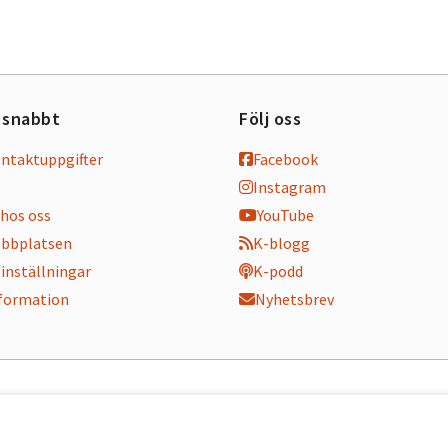
 snabbt
Följ oss
ontaktuppgifter
Facebook
Instagram
hos oss
YouTube
bbplatsen
K-blogg
inställningar
K-podd
nformation
Nyhetsbrev