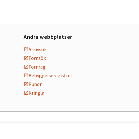
Andra webbplatser
Arkivsök
Fornsök
Fornreg
Bebyggelseregistret
Runor
Kringla