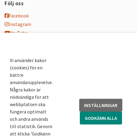
Följ oss
Facebook
Instagram
YouTube
K-blogg
K-podd
Nyhetsbrev
Vi använder kakor
(cookies) för en
Andra webbplatser
bättre
användarupplevelse.
Arkivsök
Några kakor är
Fornsök
nödvändiga för att
Fornreg
webbplatsen ska
INSTÄLLNINGAR
Bebyggelseregistret
fungera optimalt
Runor
GODKÄNN ALLA
och andra används
Kringla
till statistik. Genom
att klicka 'Godkänn