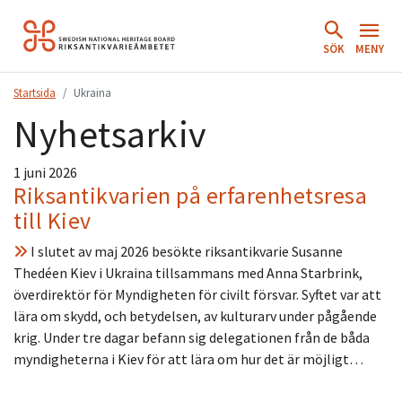
Hoppa
till
SÖK
MENY
innehåll.
Startsida
Ukraina
Nyhetsarkiv
1 juni 2026
Riksantikvarien på erfarenhetsresa
till Kiev
I slutet av maj 2026 besökte riksantikvarie Susanne
Thedéen Kiev i Ukraina tillsammans med Anna Starbrink,
överdirektör för Myndigheten för civilt försvar. Syftet var att
lära om skydd, och betydelsen, av kulturarv under pågående
krig. Under tre dagar befann sig delegationen från de båda
myndigheterna i Kiev för att lära om hur det är möjligt…