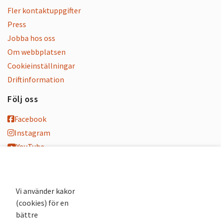
Fler kontaktuppgifter
Press
Jobba hos oss
Om webbplatsen
Cookieinställningar
Driftinformation
Följ oss
Facebook
Instagram
YouTube
K-blogg
K-podd
Nyhetsbrev
Vi använder kakor
(cookies) för en
Andra webbplatser
bättre