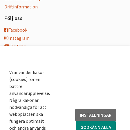
Driftinformation
Följ oss
Facebook
Instagram
YouTube
K-blogg
K-podd
Nyhetsbrev
Vi använder kakor
(cookies) för en
Andra webbplatser
bättre
användarupplevelse.
Arkivsök
Några kakor är
Fornsök
nödvändiga för att
Fornreg
webbplatsen ska
INSTÄLLNINGAR
Bebyggelseregistret
fungera optimalt
Runor
GODKÄNN ALLA
och andra används