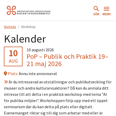
Hoppa
till
SÖK
MENY
innehåll.
Startsida
Workshop
Kalender
10
10 augusti 2026
PoP – Publik och Praktik 19–
AUG
21 maj 2026
Plats:
Ännu inte annonserat
Är du intresserad av utställningar och publikutveckling för
museer och andra kulturarvsaktörer? Då kan du anmäla ditt
intresse till att delta i en praktisk workshop med tema ”AI
för publika miljöer”. Workshoppen följs upp med ett öppet
seminarium där du kan delta på plats eller digitalt.
Evenemanget riktar sig till dig som arbetar med eller är