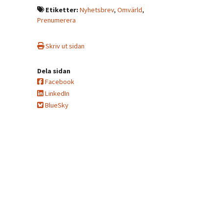
Etiketter:
Nyhetsbrev
,
Omvärld
,
Prenumerera
Skriv ut sidan
Dela sidan
Facebook
LinkedIn
BlueSky