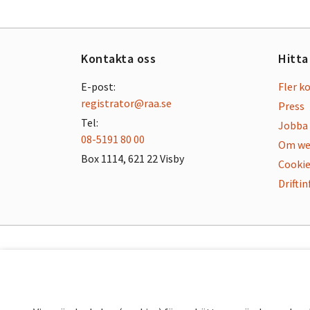
Kontakta oss
Hitta
E-post:
Fler k
registrator@raa.se
Press
Tel:
Jobba 
08-5191 80 00
Om we
Box 1114, 621 22 Visby
Cookie
Drifti