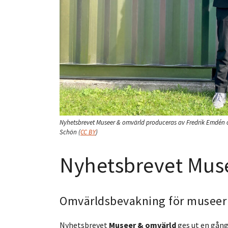
Nyhetsbrevet Museer & omvärld produceras av Fredrik Emdén o
Schön
(
CC BY
)
Nyhetsbrevet Mus
Omvärldsbevakning för museer – 
Nyhetsbrevet
Museer & omvärld
ges ut en gång