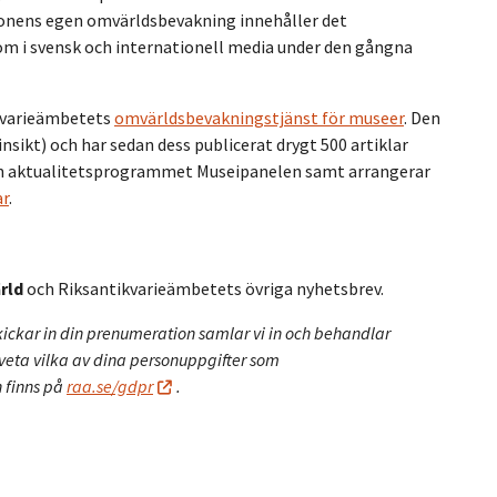
onens egen omvärldsbevakning innehåller det
m i svensk och internationell media under den gångna
kvarieämbetets
omvärldsbevakningstjänst för museer
. Den
sikt) och har sedan dess publicerat drygt 500 artiklar
ven aktualitetsprogrammet Museipanelen samt arrangerar
ar
.
rld
och Riksantikvarieämbetets övriga nyhetsbrev.
ickar in din prenumeration samlar vi in och behandlar
 veta vilka av dina personuppgifter som
 finns på
raa.se/gdpr
.