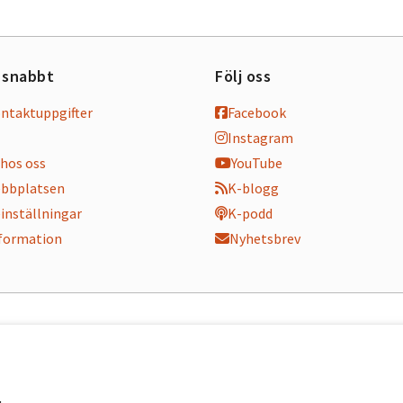
 snabbt
Följ oss
ontaktuppgifter
Facebook
Instagram
hos oss
YouTube
bbplatsen
K-blogg
inställningar
K-podd
nformation
Nyhetsbrev