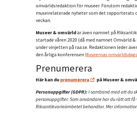
omvärldsredaktion för museer. Förutom redakti
museirelaterade nyheter som det rapporterats o
veckan.
Museer & omvärld
är även namnet på Riksanti
startade våren 2020 (då med namnet Omvärld & in
under vinjetten på raa.se. Redaktionen leder ä
den årliga konferensen
Museernas omvärldsdag
Prenumerera
Här kan du
prenumerera
på Museer & omvä
Personuppgifter (GDPR):
I samband med att du sk
personuppgifter. Som användare har du rätt att få
Riksantikvarieämbetet behandlar. Mer information