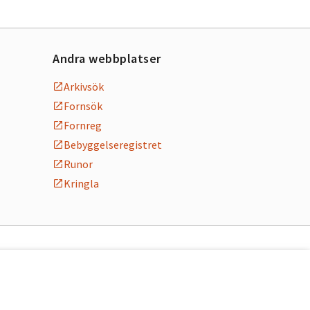
Andra webbplatser
Arkivsök
Fornsök
Fornreg
Bebyggelseregistret
Runor
Kringla