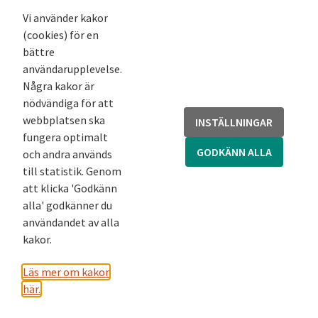
Nyhetsbrev
Vi använder kakor
(cookies) för en
Andra webbplatser
bättre
användarupplevelse.
Arkivsök
Några kakor är
Fornsök
nödvändiga för att
Fornreg
webbplatsen ska
INSTÄLLNINGAR
Bebyggelseregistret
fungera optimalt
Runor
GODKÄNN ALLA
och andra används
Kringla
till statistik. Genom
att klicka 'Godkänn
alla' godkänner du
användandet av alla
kakor.
Läs mer om kakor
här.