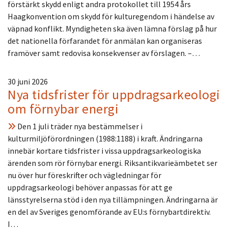
förstärkt skydd enligt andra protokollet till 1954 års
Haagkonvention om skydd för kulturegendom i händelse av
väpnad konflikt. Myndigheten ska även lämna förslag på hur
det nationella förfarandet för anmälan kan organiseras
framöver samt redovisa konsekvenser av förslagen. –…
30 juni 2026
Nya tidsfrister för uppdragsarkeologi
om förnybar energi
Den 1 juli träder nya bestämmelser i
kulturmiljöförordningen (1988:1188) i kraft. Ändringarna
innebär kortare tidsfrister i vissa uppdragsarkeologiska
ärenden som rör förnybar energi. Riksantikvarieämbetet ser
nu över hur föreskrifter och vägledningar för
uppdragsarkeologi behöver anpassas för att ge
länsstyrelserna stöd i den nya tillämpningen. Ändringarna är
en del av Sveriges genomförande av EU:s förnybartdirektiv.
I…