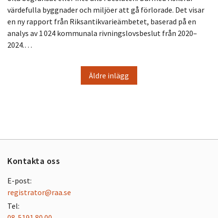
värdefulla byggnader och miljöer att gå förlorade. Det visar
en ny rapport från Riksantikvarieämbetet, baserad på en
analys av 1 024 kommunala rivningslovsbeslut från 2020–
2024.…
Äldre inlägg
Kontakta oss
E-post:
registrator@raa.se
Tel:
08-5191 80 00