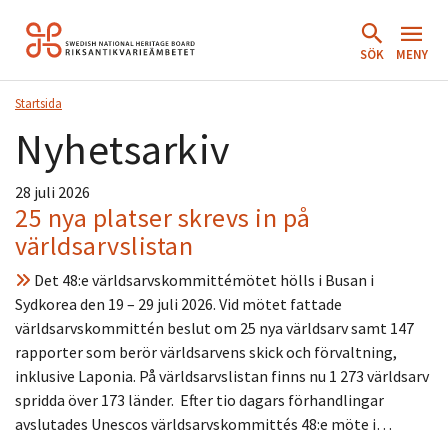
Hoppa
till
SÖK
MENY
innehåll.
Startsida
Nyhetsarkiv
28 juli 2026
25 nya platser skrevs in på
världsarvslistan
Det 48:e världsarvskommittémötet hölls i Busan i
Sydkorea den 19 – 29 juli 2026. Vid mötet fattade
världsarvskommittén beslut om 25 nya världsarv samt 147
rapporter som berör världsarvens skick och förvaltning,
inklusive Laponia. På världsarvslistan finns nu 1 273 världsarv
spridda över 173 länder. Efter tio dagars förhandlingar
avslutades Unescos världsarvskommittés 48:e möte i…