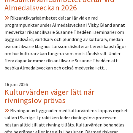
Almedalsveckan 2026
Riksantikvarieämbetet deltar i år vid en rad
programpunkter under Almedalsveckan i Visby. Bland annat
medverkar riksantikvarie Susanne Thedéen i seminarier om
byggnadsvård, världsarv och plundring av kulturarv, medan
överantikvarie Magnus Larsson diskuterar beredskapsfrågor
om hur kulturarv kan fungera som motståndskraft. Under
flera dagar kommer riksantikvarie Susanne Thedéen att
besöka Almedalsveckan och också medverka i ett…
16 juni 2026
Kulturvärden väger lätt när
rivningslov prövas
Rivningar av byggnader med kulturvärden stoppas mycket
sällan i Sverige. I praktiken leder rivningslovsprocessen
nästan alltid till att rivning tillåts. Kulturvärden behandlas
ofta begränsat eller inte alls i besluten. Därmed riskerar