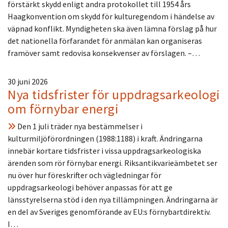
förstärkt skydd enligt andra protokollet till 1954 års
Haagkonvention om skydd för kulturegendom i händelse av
väpnad konflikt. Myndigheten ska även lämna förslag på hur
det nationella förfarandet för anmälan kan organiseras
framöver samt redovisa konsekvenser av förslagen. –…
30 juni 2026
Nya tidsfrister för uppdragsarkeologi
om förnybar energi
Den 1 juli träder nya bestämmelser i
kulturmiljöförordningen (1988:1188) i kraft. Ändringarna
innebär kortare tidsfrister i vissa uppdragsarkeologiska
ärenden som rör förnybar energi. Riksantikvarieämbetet ser
nu över hur föreskrifter och vägledningar för
uppdragsarkeologi behöver anpassas för att ge
länsstyrelserna stöd i den nya tillämpningen. Ändringarna är
en del av Sveriges genomförande av EU:s förnybartdirektiv.
I…