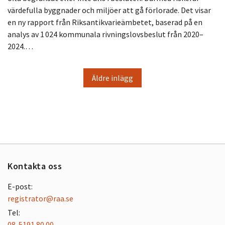
värdefulla byggnader och miljöer att gå förlorade. Det visar
en ny rapport från Riksantikvarieämbetet, baserad på en
analys av 1 024 kommunala rivningslovsbeslut från 2020–
2024.…
Äldre inlägg
Kontakta oss
E-post:
registrator@raa.se
Tel:
08-5191 80 00