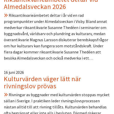
Almedalsveckan 2026
Riksantikvarieämbetet deltar i år vid en rad
programpunkter under Almedalsveckan i Visby. Bland annat
medverkar riksantikvarie Susanne Thedéen i seminarier om
byggnadsvård, världsarv och plundring av kulturarv, medan
överantikvarie Magnus Larsson diskuterar beredskapsfrågor
om hur kulturarv kan fungera som motståndskraft. Under
flera dagar kommer riksantikvarie Susanne Thedéen att
besöka Almedalsveckan och också medverka i ett…
16 juni 2026
Kulturvärden väger lätt när
rivningslov prövas
Rivningar av byggnader med kulturvärden stoppas mycket
sällan i Sverige. I praktiken leder rivningslovsprocessen
nästan alltid till att rivning tillåts. Kulturvärden behandlas
ofta begränsat eller inte alls i besluten. Därmed riskerar