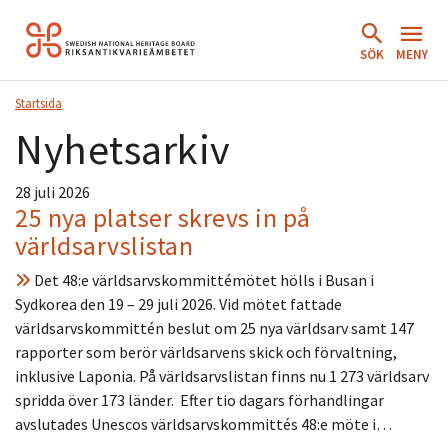
Hoppa
till
SÖK
MENY
innehåll.
Startsida
Nyhetsarkiv
28 juli 2026
25 nya platser skrevs in på
världsarvslistan
Det 48:e världsarvskommittémötet hölls i Busan i
Sydkorea den 19 – 29 juli 2026. Vid mötet fattade
världsarvskommittén beslut om 25 nya världsarv samt 147
rapporter som berör världsarvens skick och förvaltning,
inklusive Laponia. På världsarvslistan finns nu 1 273 världsarv
spridda över 173 länder. Efter tio dagars förhandlingar
avslutades Unescos världsarvskommittés 48:e möte i…