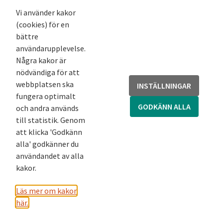
Nyhetsbrev
Vi använder kakor
(cookies) för en
Andra webbplatser
bättre
användarupplevelse.
Arkivsök
Några kakor är
Fornsök
nödvändiga för att
Fornreg
webbplatsen ska
INSTÄLLNINGAR
Bebyggelseregistret
fungera optimalt
Runor
GODKÄNN ALLA
och andra används
Kringla
till statistik. Genom
att klicka 'Godkänn
alla' godkänner du
användandet av alla
kakor.
Läs mer om kakor
här.