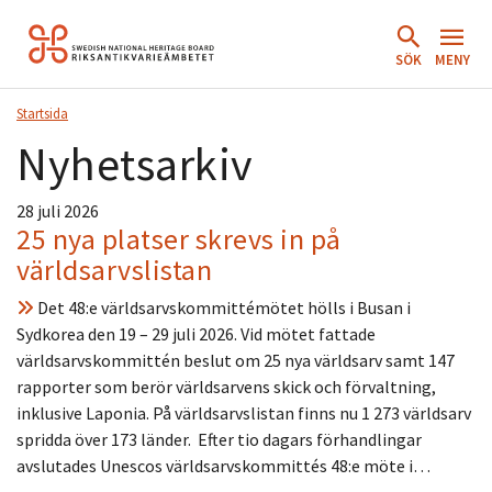
Hoppa
till
SÖK
MENY
innehåll.
Startsida
Nyhetsarkiv
28 juli 2026
25 nya platser skrevs in på
världsarvslistan
Det 48:e världsarvskommittémötet hölls i Busan i
Sydkorea den 19 – 29 juli 2026. Vid mötet fattade
världsarvskommittén beslut om 25 nya världsarv samt 147
rapporter som berör världsarvens skick och förvaltning,
inklusive Laponia. På världsarvslistan finns nu 1 273 världsarv
spridda över 173 länder. Efter tio dagars förhandlingar
avslutades Unescos världsarvskommittés 48:e möte i…