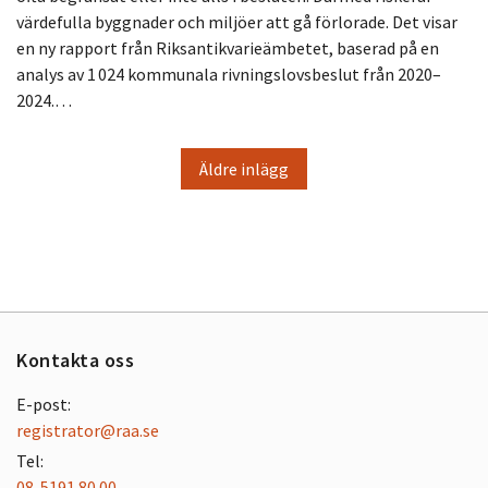
värdefulla byggnader och miljöer att gå förlorade. Det visar
en ny rapport från Riksantikvarieämbetet, baserad på en
analys av 1 024 kommunala rivningslovsbeslut från 2020–
2024.…
Äldre inlägg
Kontakta oss
E-post:
registrator@raa.se
Tel:
08-5191 80 00