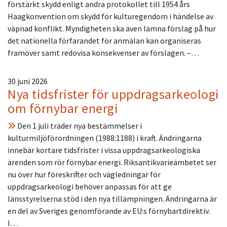
förstärkt skydd enligt andra protokollet till 1954 års
Haagkonvention om skydd för kulturegendom i händelse av
väpnad konflikt. Myndigheten ska även lämna förslag på hur
det nationella förfarandet för anmälan kan organiseras
framöver samt redovisa konsekvenser av förslagen. –…
30 juni 2026
Nya tidsfrister för uppdragsarkeologi
om förnybar energi
Den 1 juli träder nya bestämmelser i
kulturmiljöförordningen (1988:1188) i kraft. Ändringarna
innebär kortare tidsfrister i vissa uppdragsarkeologiska
ärenden som rör förnybar energi. Riksantikvarieämbetet ser
nu över hur föreskrifter och vägledningar för
uppdragsarkeologi behöver anpassas för att ge
länsstyrelserna stöd i den nya tillämpningen. Ändringarna är
en del av Sveriges genomförande av EU:s förnybartdirektiv.
I…