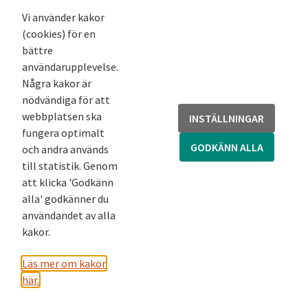
Nyhetsbrev
Vi använder kakor
(cookies) för en
Andra webbplatser
bättre
användarupplevelse.
Arkivsök
Några kakor är
Fornsök
nödvändiga för att
Fornreg
webbplatsen ska
INSTÄLLNINGAR
Bebyggelseregistret
fungera optimalt
Runor
GODKÄNN ALLA
och andra används
Kringla
till statistik. Genom
att klicka 'Godkänn
alla' godkänner du
användandet av alla
kakor.
Läs mer om kakor
här.