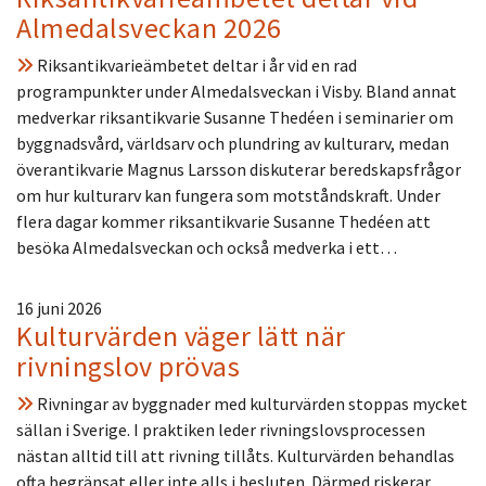
Almedalsveckan 2026
Riksantikvarieämbetet deltar i år vid en rad
programpunkter under Almedalsveckan i Visby. Bland annat
medverkar riksantikvarie Susanne Thedéen i seminarier om
byggnadsvård, världsarv och plundring av kulturarv, medan
överantikvarie Magnus Larsson diskuterar beredskapsfrågor
om hur kulturarv kan fungera som motståndskraft. Under
flera dagar kommer riksantikvarie Susanne Thedéen att
besöka Almedalsveckan och också medverka i ett…
16 juni 2026
Kulturvärden väger lätt när
rivningslov prövas
Rivningar av byggnader med kulturvärden stoppas mycket
sällan i Sverige. I praktiken leder rivningslovsprocessen
nästan alltid till att rivning tillåts. Kulturvärden behandlas
ofta begränsat eller inte alls i besluten. Därmed riskerar