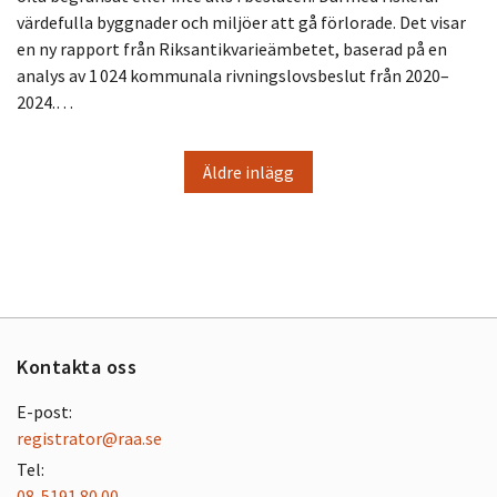
värdefulla byggnader och miljöer att gå förlorade. Det visar
en ny rapport från Riksantikvarieämbetet, baserad på en
analys av 1 024 kommunala rivningslovsbeslut från 2020–
2024.…
Äldre inlägg
Kontakta oss
E-post:
registrator@raa.se
Tel:
08-5191 80 00