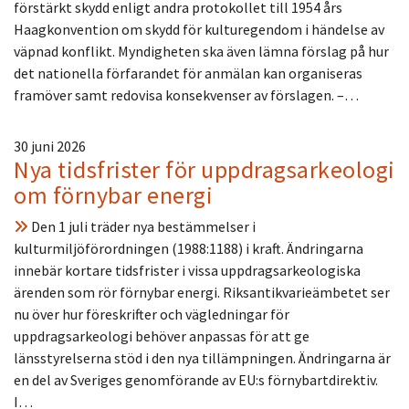
förstärkt skydd enligt andra protokollet till 1954 års
Haagkonvention om skydd för kulturegendom i händelse av
väpnad konflikt. Myndigheten ska även lämna förslag på hur
det nationella förfarandet för anmälan kan organiseras
framöver samt redovisa konsekvenser av förslagen. –…
30 juni 2026
Nya tidsfrister för uppdragsarkeologi
om förnybar energi
Den 1 juli träder nya bestämmelser i
kulturmiljöförordningen (1988:1188) i kraft. Ändringarna
innebär kortare tidsfrister i vissa uppdragsarkeologiska
ärenden som rör förnybar energi. Riksantikvarieämbetet ser
nu över hur föreskrifter och vägledningar för
uppdragsarkeologi behöver anpassas för att ge
länsstyrelserna stöd i den nya tillämpningen. Ändringarna är
en del av Sveriges genomförande av EU:s förnybartdirektiv.
I…