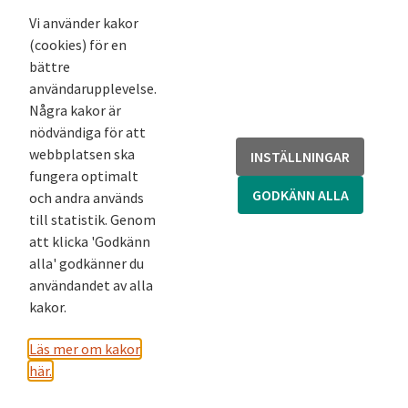
Nyhetsbrev
Vi använder kakor
(cookies) för en
Andra webbplatser
bättre
användarupplevelse.
Arkivsök
Några kakor är
Fornsök
nödvändiga för att
Fornreg
webbplatsen ska
INSTÄLLNINGAR
Bebyggelseregistret
fungera optimalt
Runor
GODKÄNN ALLA
och andra används
Kringla
till statistik. Genom
att klicka 'Godkänn
alla' godkänner du
användandet av alla
kakor.
Läs mer om kakor
här.