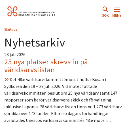
Hoppa
till
SÖK
MENY
innehåll.
Startsida
Nyhetsarkiv
28 juli 2026
25 nya platser skrevs in på
världsarvslistan
Det 48:e världsarvskommittémötet hölls i Busan i
Sydkorea den 19 – 29 juli 2026. Vid mötet fattade
världsarvskommittén beslut om 25 nya världsarv samt 147
rapporter som berör världsarvens skick och förvaltning,
inklusive Laponia. På världsarvslistan finns nu 1 273 världsarv
spridda över 173 länder. Efter tio dagars förhandlingar
avslutades Unescos världsarvskommittés 48:e möte i…