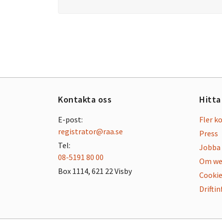
Kontakta oss
Hitta
E-post:
Fler k
registrator@raa.se
Press
Tel:
Jobba 
08-5191 80 00
Om we
Box 1114, 621 22 Visby
Cookie
Drifti