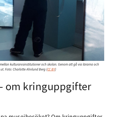
n mellan kulturarvsinstitutioner och skolan. Genom att gå via lärarna och
 ut.
Foto:
Charlotte Ahnlund Berg
(
CC BY
)
 – om kringuppgifter
jupa museibesöket? Om kringuppgifter