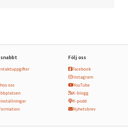
 snabbt
Följ oss
ontaktuppgifter
Facebook
Instagram
hos oss
YouTube
bbplatsen
K-blogg
inställningar
K-podd
nformation
Nyhetsbrev