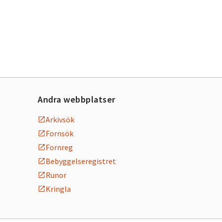
Andra webbplatser
Arkivsök
Fornsök
Fornreg
Bebyggelseregistret
Runor
Kringla