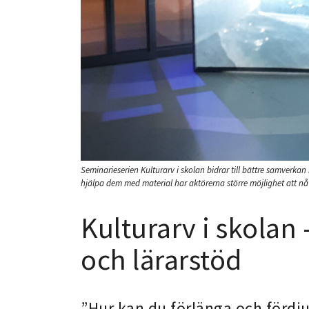
Seminarieserien Kulturarv i skolan bidrar till bättre samverka
hjälpa dem med material har aktörerna större möjlighet att nå
Kulturarv i skolan
och lärarstöd
”Hur kan du förlänga och förd