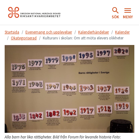
Hoppa
till
SÖK
MENY
innehåll.
Startsida
Evenemang och upplevelser
Kalenderhändelser
Kalender
Okategoriserad
Kulturarv i skolan: Om att möta elevers olikheter
Alla barn har lika rättigheter. Bild från Forum för levande historia
Foto: