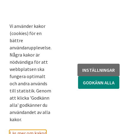
K-blogg
K-podd
Nyhetsbrev
Vi använder kakor
(cookies) för en
Andra webbplatser
bättre
användarupplevelse.
Arkivsök
Några kakor är
Fornsök
nödvändiga för att
Fornreg
webbplatsen ska
INSTÄLLNINGAR
Bebyggelseregistret
fungera optimalt
Runor
GODKÄNN ALLA
och andra används
Kringla
till statistik. Genom
att klicka 'Godkänn
alla' godkänner du
användandet av alla
kakor.
Läs mer om kakor