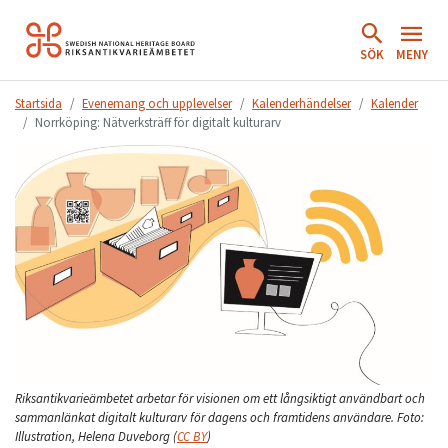
Hoppa
till
SÖK
MENY
innehåll.
Startsida
Evenemang och upplevelser
Kalenderhändelser
Kalender
Norrköping: Nätverksträff för digitalt kulturarv
Riksantikvarieämbetet arbetar för visionen om ett långsiktigt användbart och
sammanlänkat digitalt kulturarv för dagens och framtidens användare.
Foto:
Illustration, Helena Duveborg
(
CC BY
)