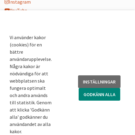
Instagram
YouTube
K-blogg
K-podd
Nyhetsbrev
Vi använder kakor
(cookies) för en
Andra webbplatser
bättre
användarupplevelse.
Arkivsök
Några kakor är
Fornsök
nödvändiga för att
Fornreg
webbplatsen ska
INSTÄLLNINGAR
Bebyggelseregistret
fungera optimalt
Runor
GODKÄNN ALLA
och andra används
Kringla
till statistik. Genom
att klicka 'Godkänn
alla' godkänner du
användandet av alla
kakor.