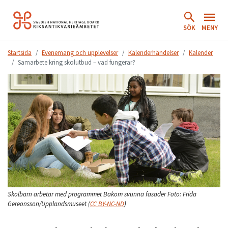
Hoppa
till
SÖK
MENY
innehåll.
Startsida
Evenemang och upplevelser
Kalenderhändelser
Kalender
Samarbete kring skolutbud – vad fungerar?
Skolbarn arbetar med programmet Bakom svunna fasader
Foto:
Frida
Gereonsson/Upplandsmuseet
(
CC BY-NC-ND
)