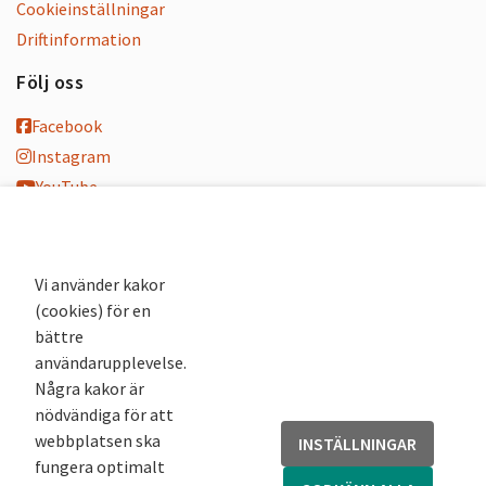
Cookieinställningar
Driftinformation
Följ oss
Facebook
Instagram
YouTube
K-blogg
K-podd
Nyhetsbrev
Vi använder kakor
(cookies) för en
Andra webbplatser
bättre
användarupplevelse.
Arkivsök
Några kakor är
Fornsök
nödvändiga för att
Fornreg
webbplatsen ska
INSTÄLLNINGAR
Bebyggelseregistret
fungera optimalt