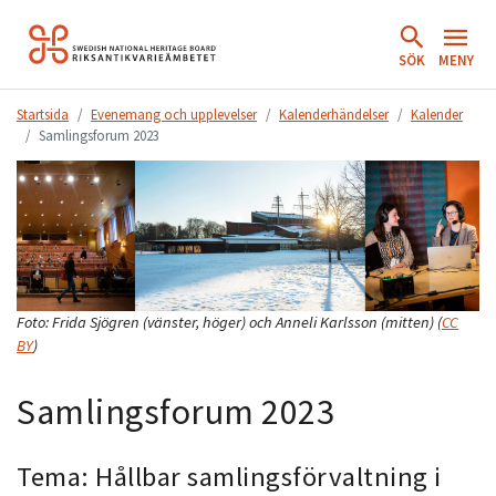
Hoppa
till
SÖK
MENY
innehåll.
Startsida
Evenemang och upplevelser
Kalenderhändelser
Kalender
Samlingsforum 2023
Foto:
Frida Sjögren (vänster, höger) och Anneli Karlsson (mitten)
(
CC
BY
)
Samlingsforum 2023
Tema: Hållbar samlingsförvaltning i