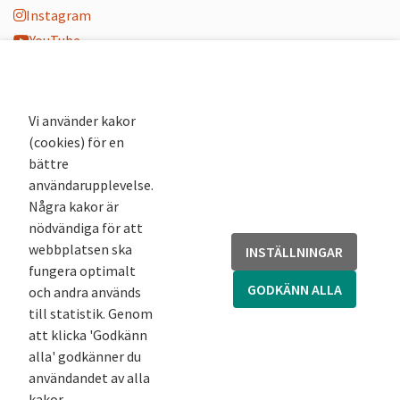
Instagram
YouTube
K-blogg
K-podd
Nyhetsbrev
Vi använder kakor
(cookies) för en
Andra webbplatser
bättre
användarupplevelse.
Arkivsök
Några kakor är
Fornsök
nödvändiga för att
Fornreg
webbplatsen ska
INSTÄLLNINGAR
Bebyggelseregistret
fungera optimalt
Runor
GODKÄNN ALLA
och andra används
Kringla
till statistik. Genom
att klicka 'Godkänn
alla' godkänner du
användandet av alla
kakor.