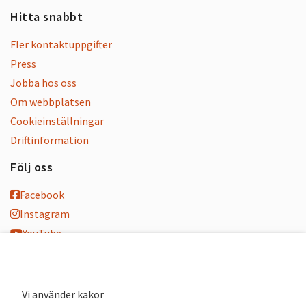
Hitta snabbt
Fler kontaktuppgifter
Press
Jobba hos oss
Om webbplatsen
Cookieinställningar
Driftinformation
Följ oss
Facebook
Instagram
YouTube
K-blogg
K-podd
Nyhetsbrev
Vi använder kakor