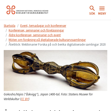
Hoppa
till
SÖK
MENY
innehåll.
Startsida
Event, temadagar och konferenser
Konferenser, seminarier och föreläsningar
Äldre konferenser, seminarier och event
Möten om forskning på digitaliserade kulturarvssamlingar
Återblick: Webbinarier Forska på och berika digitaliserade samlingar 2020
Gokosho/Vajra ("åskvigg"), Japan 1400-tal.
Foto:
Statens Museer för
Världskultur
(
CC BY
)