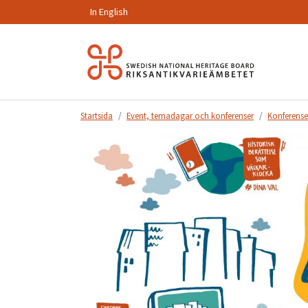
In English
Hoppa
till
innehåll.
Startsida
Event, temadagar och konferenser
Konferense