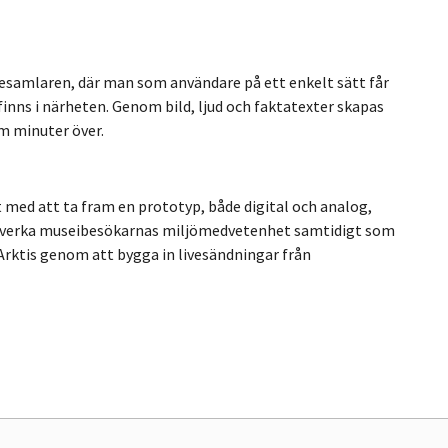
esamlaren, där man som användare på ett enkelt sätt får
finns i närheten. Genom bild, ljud och faktatexter skapas
m minuter över.
med att ta fram en prototyp, både digital och analog,
lle påverka museibesökarnas miljömedvetenhet samtidigt som
i Arktis genom att bygga in livesändningar från