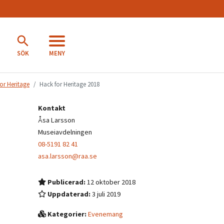
MENY
SÖK
or Heritage
Hack for Heritage 2018
Kontakt
Åsa Larsson
Museiavdelningen
08-5191 82 41
asa.larsson@raa.se
Publicerad:
12 oktober 2018
Uppdaterad:
3 juli 2019
Kategorier:
Evenemang