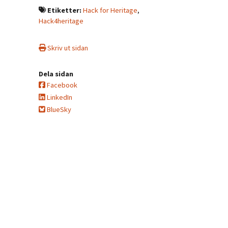
Etiketter:
Hack for Heritage
,
Hack4heritage
Skriv ut sidan
Dela sidan
Facebook
LinkedIn
BlueSky