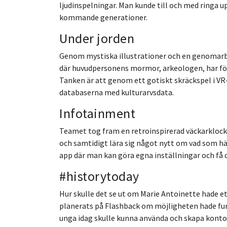
ljudinspelningar. Man kunde till och med ringa up
kommande generationer.
Under jorden
Genom mystiska illustrationer och en genomarbe
där huvudpersonens mormor, arkeologen, har förs
Tanken är att genom ett gotiskt skräckspel i VR
databaserna med kulturarvsdata.
Infotainment
Teamet tog fram en retroinspirerad väckarklocka 
och samtidigt lära sig något nytt om vad som hän
app där man kan göra egna inställningar och få d
#historytoday
Hur skulle det se ut om Marie Antoinette hade e
planerats på Flashback om möjligheten hade fu
unga idag skulle kunna använda och skapa konton