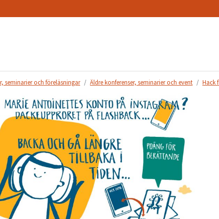
r, seminarier och föreläsningar
Äldre konferenser, seminarier och event
Hack f