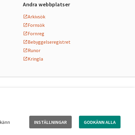
Andra webbplatser
Arkivsök
Fornsök
Fornreg
Bebyggelseregistret
Runor
Kringla
dkänn
INSTÄLLNINGAR
GODKÄNN ALLA