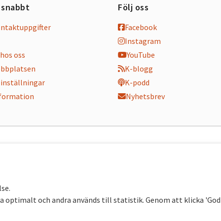
 snabbt
Följ oss
ontaktuppgifter
Facebook
Instagram
hos oss
YouTube
bbplatsen
K-blogg
inställningar
K-podd
nformation
Nyhetsbrev
lse.
 optimalt och andra används till statistik. Genom att klicka 'Go