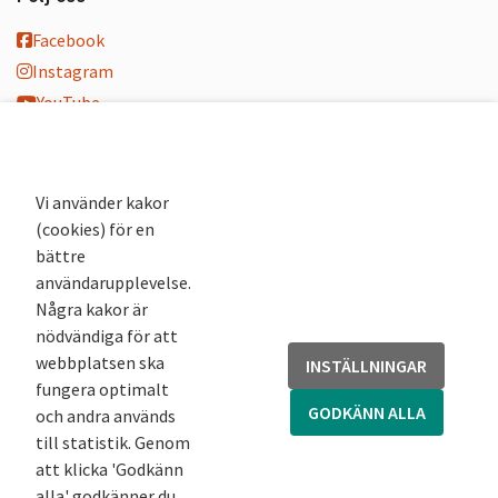
Facebook
Instagram
YouTube
K-blogg
K-podd
Nyhetsbrev
Vi använder kakor
(cookies) för en
Andra webbplatser
bättre
användarupplevelse.
Arkivsök
Några kakor är
Fornsök
nödvändiga för att
Fornreg
webbplatsen ska
INSTÄLLNINGAR
Bebyggelseregistret
fungera optimalt
Runor
GODKÄNN ALLA
och andra används
Kringla
till statistik. Genom
att klicka 'Godkänn
alla' godkänner du