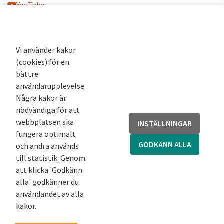
YouTube
K-blogg
K-podd
Nyhetsbrev
Vi använder kakor
(cookies) för en
Andra webbplatser
bättre
användarupplevelse.
Arkivsök
Några kakor är
Fornsök
nödvändiga för att
Fornreg
webbplatsen ska
INSTÄLLNINGAR
Bebyggelseregistret
fungera optimalt
Runor
GODKÄNN ALLA
och andra används
Kringla
till statistik. Genom
att klicka 'Godkänn
alla' godkänner du
användandet av alla
kakor.