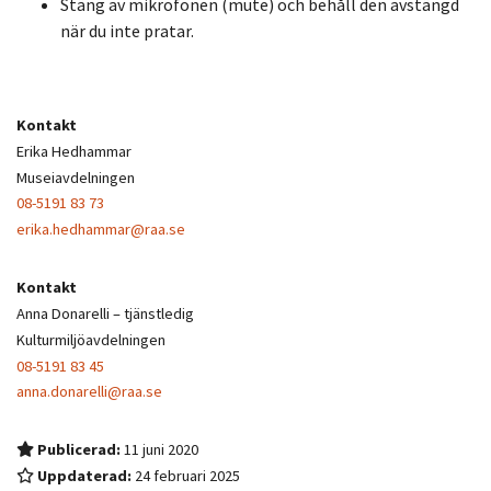
Stäng av mikrofonen (mute) och behåll den avstängd
när du inte pratar.
Kontakt
Erika Hedhammar
Museiavdelningen
08-5191 83 73
erika.hedhammar@raa.se
Kontakt
Anna Donarelli – tjänstledig
Kulturmiljöavdelningen
08-5191 83 45
anna.donarelli@raa.se
Publicerad:
11 juni 2020
Uppdaterad:
24 februari 2025