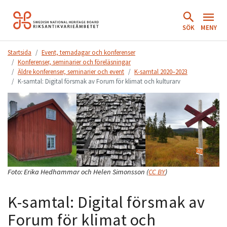
Hoppa
till
SÖK
MENY
innehåll.
Startsida
Event, temadagar och konferenser
Konferenser, seminarier och föreläsningar
Äldre konferenser, seminarier och event
K-samtal 2020–2023
K-samtal: Digital försmak av Forum för klimat och kulturarv
Foto:
Erika Hedhammar och Helen Simonsson
(
CC BY
)
K-samtal: Digital försmak av
Forum för klimat och