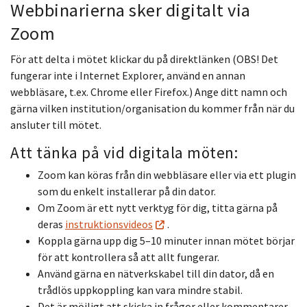
Webbinarierna sker digitalt via
Zoom
För att delta i mötet klickar du på direktlänken (OBS! Det
fungerar inte i Internet Explorer, använd en annan
webbläsare, t.ex. Chrome eller Firefox.) Ange ditt namn och
gärna vilken institution/organisation du kommer från när du
ansluter till mötet.
Att tänka på vid digitala möten:
Zoom kan köras från din webbläsare eller via ett plugin
som du enkelt installerar på din dator.
Om Zoom är ett nytt verktyg för dig, titta gärna på
deras
instruktionsvideos
.
Koppla gärna upp dig 5–10 minuter innan mötet börjar
för att kontrollera så att allt fungerar.
Använd gärna en nätverkskabel till din dator, då en
trådlös uppkoppling kan vara mindre stabil.
Det är
möjligt att skicka in frågor eller kommentarer