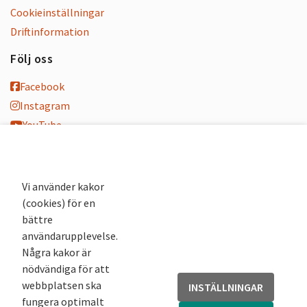
Cookieinställningar
Driftinformation
Följ oss
Facebook
Instagram
YouTube
K-blogg
K-podd
Nyhetsbrev
Vi använder kakor
(cookies) för en
Andra webbplatser
bättre
användarupplevelse.
Arkivsök
Några kakor är
Fornsök
nödvändiga för att
Fornreg
webbplatsen ska
INSTÄLLNINGAR
Bebyggelseregistret
fungera optimalt