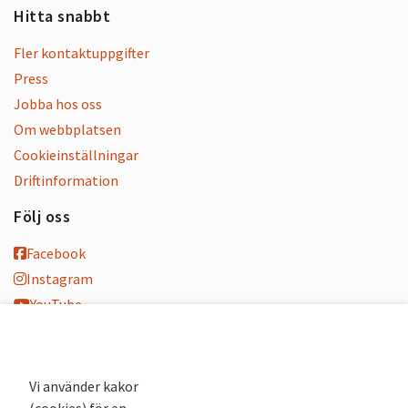
Hitta snabbt
Fler kontaktuppgifter
Press
Jobba hos oss
Om webbplatsen
Cookieinställningar
Driftinformation
Följ oss
Facebook
Instagram
YouTube
K-blogg
K-podd
Nyhetsbrev
Vi använder kakor