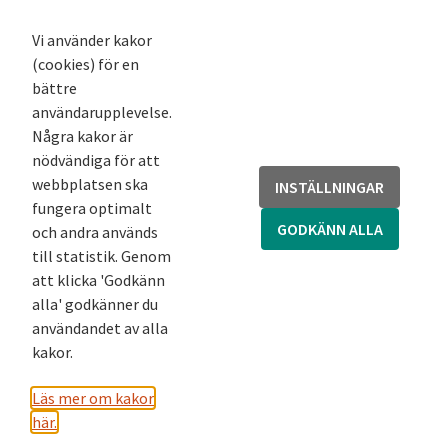
K-podd
Nyhetsbrev
Vi använder kakor
(cookies) för en
Andra webbplatser
bättre
användarupplevelse.
Arkivsök
Några kakor är
Fornsök
nödvändiga för att
Fornreg
webbplatsen ska
INSTÄLLNINGAR
Bebyggelseregistret
fungera optimalt
Runor
GODKÄNN ALLA
och andra används
Kringla
till statistik. Genom
att klicka 'Godkänn
alla' godkänner du
användandet av alla
kakor.
Läs mer om kakor
här.