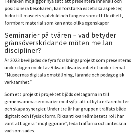
Tekniken möjliggör nya sätt att presentera innehåll och
positionera besökaren, kan förstärka estetiska aspekter,
bidra till museets självbild och fungera som ett flexibelt,
formbart material som kan anta olika egenskaper.
Seminarier på tvären – vad betyder
gränsöverskridande möten mellan
discipliner?
År 2023 beviljades de fyra forskningsprojekt som presenteras
under dagen medel av Riksantikvarieämbetet under temat
”Museernas digitala omställning, lärande och pedagogisk
verksamhet.”
Som ett projekt i projektet bjöds deltagarna in till
gemensamma seminarier med syfte att utbyta erfarenheter
och skapa synergier. Under tre år har gruppen träffats både
digitalt och i fysisk form. Riksantikvarieämbetets roll har
varit att agera ”möjliggörare”, leda träffarna och anteckna
vad som sades.