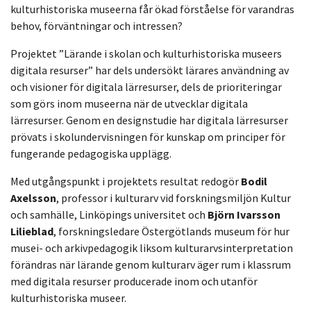
kulturhistoriska museerna får ökad förståelse för varandras
behov, förväntningar och intressen?
Projektet ”Lärande i skolan och kulturhistoriska museers
digitala resurser” har dels undersökt lärares användning av
och visioner för digitala lärresurser, dels de prioriteringar
som görs inom museerna när de utvecklar digitala
lärresurser. Genom en designstudie har digitala lärresurser
prövats i skolundervisningen för kunskap om principer för
fungerande pedagogiska upplägg.
Med utgångspunkt i projektets resultat redogör
Bodil
Axelsson
, professor i kulturarv vid forskningsmiljön Kultur
och samhälle, Linköpings universitet och
Björn Ivarsson
Lilieblad
, forskningsledare Östergötlands museum för hur
musei- och arkivpedagogik liksom kulturarvsinterpretation
förändras när lärande genom kulturarv äger rum i klassrum
med digitala resurser producerade inom och utanför
kulturhistoriska museer.