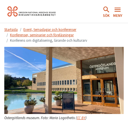
Hoppa
till
SÖK
MENY
innehåll.
Startsida
Event, temadagar och konferenser
Konferenser, seminarier och föreläsningar
Konferens om digitalisering, lärande och kulturarv
Östergötlands museum.
Foto:
Maria Logothetis
(
CC BY
)