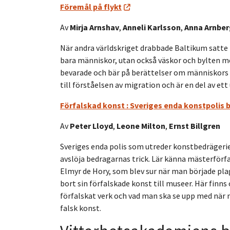
Föremål på flykt
Av
Mirja Arnshav
,
Anneli Karlsson
,
Anna Arnber
När andra världskriget drabbade Baltikum satte 
bara människor, utan också väskor och bylten m
bevarade och bär på berättelser om människors 
till förståelsen av migration och är en del av ett 
Förfalskad konst : Sveriges enda konstpolis 
Av
Peter Lloyd
,
Leone Milton
,
Ernst Billgren
Sveriges enda polis som utreder konstbedrägerie
avslöja bedragarnas trick. Lär känna mästerför
Elmyr de Hory, som blev sur när man började pla
bort sin förfalskade konst till museer. Här finns 
förfalskat verk och vad man ska se upp med när m
falsk konst.