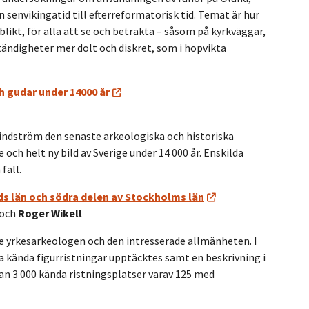
 senvikingatid till efterreformatorisk tid. Temat är hur
ikt, för alla att se och betrakta – såsom på kyrkväggar,
ändigheter mer dolt och diskret, som i hopvikta
ch gudar under 14000 år
indström den senaste arkeologiska och historiska
och helt ny bild av Sverige under 14 000 år. Enskilda
fall.
ds län och södra delen av Stockholms län
och
Roger Wikell
åde yrkesarkeologen och den intresserade allmänheten. I
 kända figurristningar upptäcktes samt en beskrivning i
tan 3 000 kända ristningsplatser varav 125 med