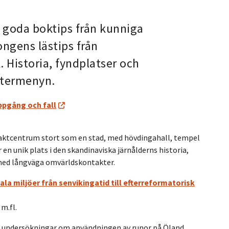
 goda boktips från kunniga
ngens lästips från
 Historia, fyndplatser och
stermenyn.
ppgång och fall
 maktcentrum stort som en stad, med hövdingahall, tempel
en unik plats i den skandinaviska järnålderns historia,
 med långväga omvärldskontakter.
iala miljöer från senvikingatid till efterreformatorisk
m
m.fl.
na undersökningar om användningen av runor på Öland,