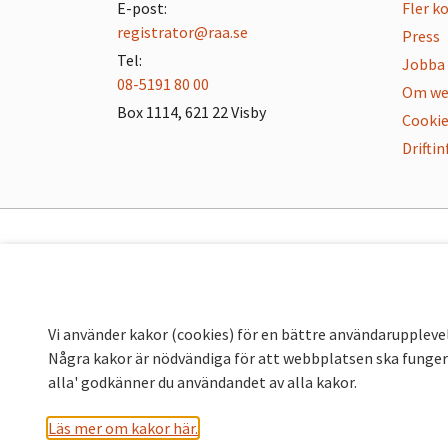
E-post:
Fler k
registrator@raa.se
Press
Tel:
Jobba 
08-5191 80 00
Om we
Box 1114, 621 22 Visby
Cookie
Drifti
Vi använder kakor (cookies) för en bättre användaruppleve
Några kakor är nödvändiga för att webbplatsen ska fungera
alla' godkänner du användandet av alla kakor.
Läs mer om kakor här.