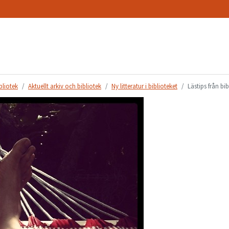
bliotek
Aktuellt arkiv och bibliotek
Ny litteratur i biblioteket
Lästips från b