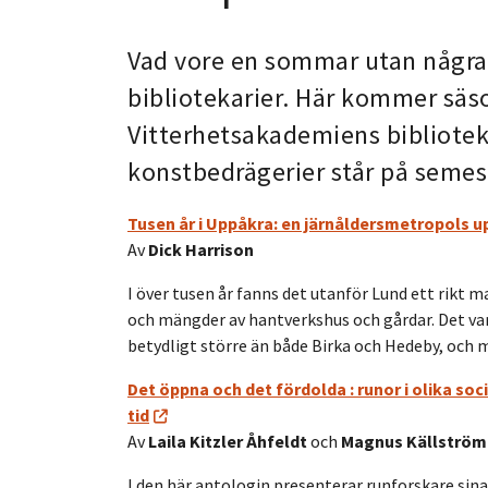
Vad vore en sommar utan några
bibliotekarier. Här kommer säso
Vitterhetsakademiens bibliotek.
konstbedrägerier står på seme
Tusen år i Uppåkra: en järnåldersmetropols u
Av
Dick Harrison
I över tusen år fanns det utanför Lund ett rikt
och mängder av hantverkshus och gårdar. Det var 
betydligt större än både Birka och Hedeby, och
Det öppna och det fördolda : runor i olika soc
tid
Av
Laila Kitzler Åhfeldt
och
Magnus Källströ
I den här antologin presenterar runforskare si