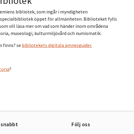
ibliotek
demiens bibliotek, som
ingår i myndigheten
 specialbibliotek öppet för allmänheten.
Biblioteket fylls
g som vill läsa mer om vad som händer inom områdena
oria, museologi, kulturmiljövård och numismatik.
om finns? se
bibliotekets digitala ämnesguider.
toria
?
 snabbt
Följ oss