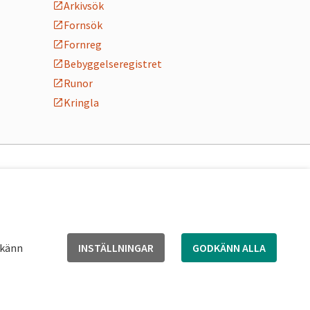
Arkivsök
Fornsök
Fornreg
Bebyggelseregistret
Runor
Kringla
dkänn
INSTÄLLNINGAR
GODKÄNN ALLA