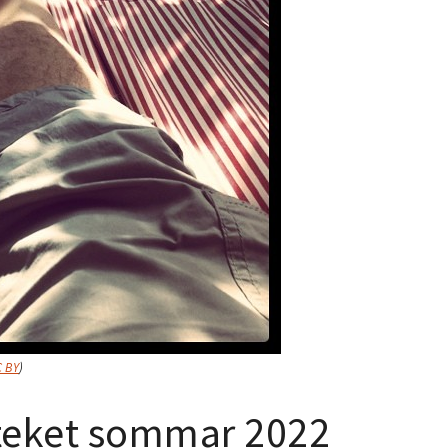
C BY
)
oteket sommar 2022