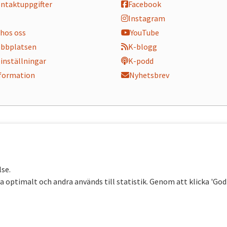
ontaktuppgifter
Facebook
Instagram
hos oss
YouTube
bbplatsen
K-blogg
inställningar
K-podd
nformation
Nyhetsbrev
lse.
 optimalt och andra används till statistik. Genom att klicka 'Go