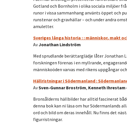
Gotland och Bornholm i olika sociala miljöer från
runor i vissa sammanhang använts öppet och publ
runstenar och gravhällar – och under andra omst
amuletter.
Sveriges långa historia : : människor, makt o
Av
Jonathan Lindström
Med sprudlande berättarglädje låter Jonathan L
forskningen förenas i en myllrande, engagerande 
människoöden varvas med rikens uppgångar och 
Hällristningar i Södermanland : Södermanlan
Av
Sven-Gunnar Broström
,
Kenneth Ihrestam
Bronsålderns hällbilder har alltid fascinerat b
denna bok kan ni läsa om hur Södermanlands alla
ord och bild om deras innehåll. Nu finns det näs
figurristningar.