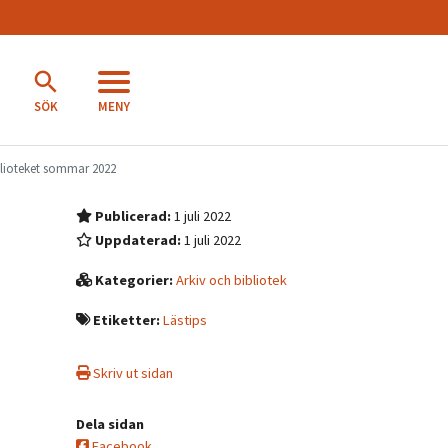
MENY
SÖK
iblioteket sommar 2022
Publicerad:
1 juli 2022
Uppdaterad:
1 juli 2022
Kategorier:
Arkiv och bibliotek
Etiketter:
Lästips
Skriv ut sidan
Dela sidan
Facebook