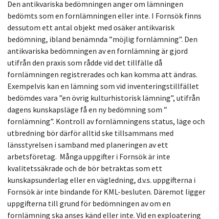
Den antikvariska bedömningen anger om lämningen
bedömts som en fornlämningen eller inte. I Fornsök finns
dessutom ett antal objekt med osäker antikvarisk
bedömning, ibland benämnda ”möjlig fornlämning”. Den
antikvariska bedömningen av en fornlämning är gjord
utifrån den praxis som rådde vid det tillfälle då
fornlämningen registrerades och kan komma att ändras.
Exempelvis kan en lämning som vid inventeringstillfället
bedömdes vara ”en övrig kulturhistorisk lämning”, utifrån
dagens kunskapsläge få en ny bedömning som ”
fornlämning”. Kontroll av fornlämningens status, läge och
utbredning bör därför alltid ske tillsammans med
länsstyrelsen i samband med planeringen av ett
arbetsföretag. Många uppgifter i Fornsök är inte
kvalitetssäkrade och de bör betraktas som ett
kunskapsunderlag eller en vägledning, d.v.s. uppgifterna i
Fornsök är inte bindande för KML-besluten. Däremot ligger
uppgifterna till grund för bedömningen av om en
fornlämning ska anses känd eller inte. Vid en exploatering