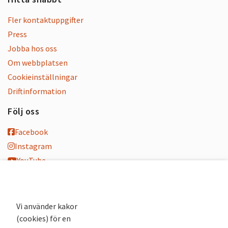
Fler kontaktuppgifter
Press
Jobba hos oss
Om webbplatsen
Cookieinställningar
Driftinformation
Följ oss
Facebook
Instagram
YouTube
K-blogg
K-podd
Nyhetsbrev
Vi använder kakor
(cookies) för en
Andra webbplatser