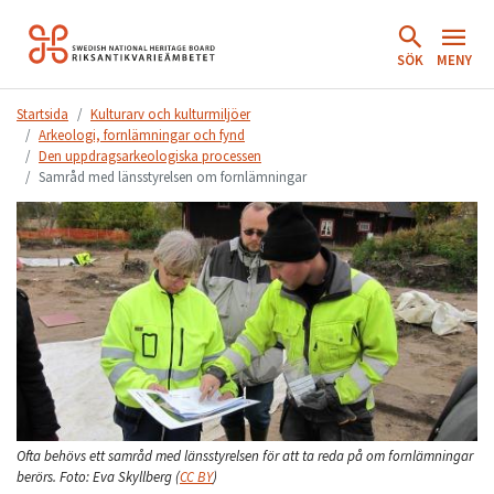
Hoppa
till
SÖK
MENY
innehåll.
Startsida
Kulturarv och kulturmiljöer
Arkeologi, fornlämningar och fynd
Den uppdragsarkeologiska processen
Samråd med länsstyrelsen om fornlämningar
Ofta behövs ett samråd med länsstyrelsen för att ta reda på om fornlämningar
berörs.
Foto:
Eva Skyllberg
(
CC BY
)