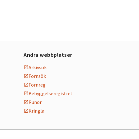
Andra webbplatser
Arkivsök
Fornsök
Fornreg
Bebyggelseregistret
Runor
Kringla