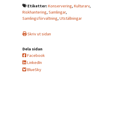
Etiketter:
Konservering
,
Kulturarv
,
Riskhantering
,
Samlingar
,
Samlingsförvaltning
,
Utställningar
Skriv ut sidan
Dela sidan
Facebook
LinkedIn
BlueSky