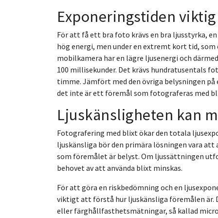
Exponeringstiden viktig
För att få ett bra foto krävs en bra ljusstyrka, e
hög energi, men under en extremt kort tid, som e
mobilkamera har en lägre ljusenergi och därmed en
100 millisekunder. Det krävs hundratusentals fo
timme. Jämfört med den övriga belysningen på 
det inte är ett föremål som fotograferas med bl
Ljuskänsligheten kan m
Fotografering med blixt ökar den totala ljusexp
ljuskänsliga bör den primära lösningen vara att
som föremålet är belyst. Om ljussättningen utf
behovet av att använda blixt minskas.
För att göra en riskbedömning och en ljusexponer
viktigt att förstå hur ljuskänsliga föremålen ä
eller färghållfasthetsmätningar, så kallad micro