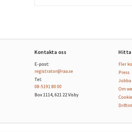
Kontakta oss
Hitta
E-post:
Fler k
registrator@raa.se
Press
Tel:
Jobba 
08-5191 80 00
Om we
Box 1114, 621 22 Visby
Cookie
Drifti