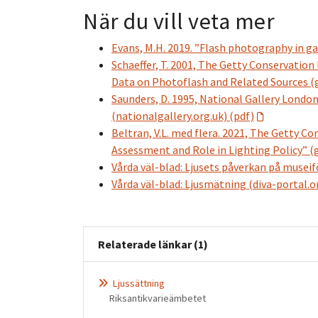
När du vill veta mer
Evans, M.H. 2019. ”Flash photography in ga
Schaeffer, T. 2001, The Getty Conservation I
Data on Photoflash and Related Sources (
Saunders, D. 1995, National Gallery Londo
(nationalgallery.org.uk) (pdf)
Beltran, V.L. med flera. 2021, The Getty Co
Assessment and Role in Lighting Policy” (
Vårda väl-blad: Ljusets påverkan på museif
Vårda väl-blad: Ljusmätning (diva-portal.o
Relaterade länkar (1)
Ljussättning
Riksantikvarieämbetet