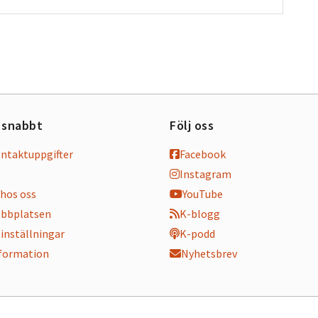
 snabbt
Följ oss
ontaktuppgifter
Facebook
Instagram
hos oss
YouTube
bbplatsen
K-blogg
inställningar
K-podd
nformation
Nyhetsbrev