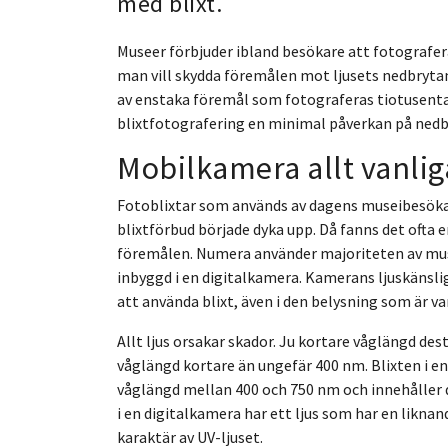
med blixt.
Museer förbjuder ibland besökare att fotografera
man vill skydda föremålen mot ljusets nedbrytan
av enstaka föremål som fotograferas tiotusental
blixtfotografering en minimal påverkan på ned
Mobilkamera allt vanlig
Fotoblixtar som används av dagens museibesökare
blixtförbud började dyka upp. Då fanns det ofta e
föremålen. Numera använder majoriteten av mus
inbyggd i en digitalkamera. Kamerans ljuskänsligh
att använda blixt, även i den belysning som är v
Allt ljus orsakar skador. Ju kortare våglängd des
våglängd kortare än ungefär 400 nm. Blixten i e
våglängd mellan 400 och 750 nm och innehåller d
i en digitalkamera har ett ljus som har en likn
karaktär av UV-ljuset.