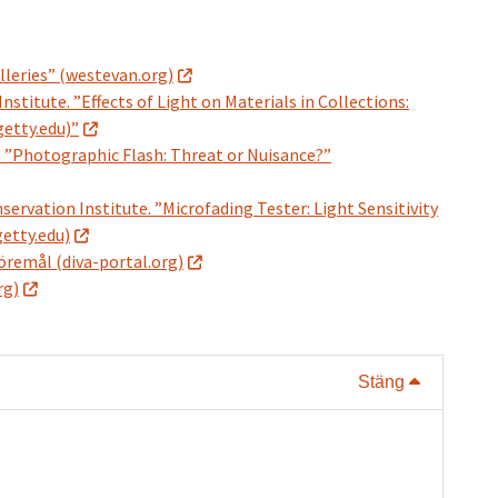
lleries” (westevan.org)
nstitute. ”Effects of Light on Materials in Collections:
getty.edu)”
n ”Photographic Flash: Threat or Nuisance?”
nservation Institute. ”Microfading Tester: Light Sensitivity
getty.edu)
öremål (diva-portal.org)
rg)
Visa eller
Stäng