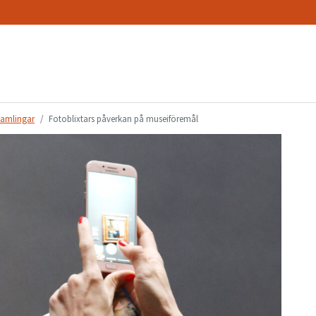
amlingar
Fotoblixtars påverkan på museiföremål