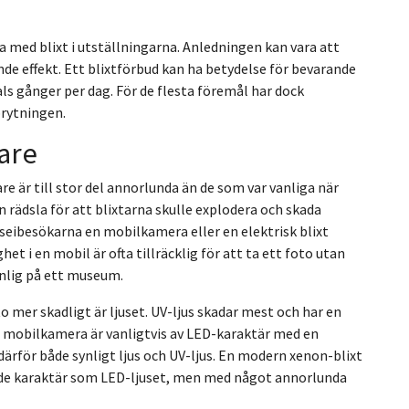
 med blixt i utställningarna. Anledningen kan vara att
de effekt. Ett blixtförbud kan ha betydelse för bevarande
s gånger per dag. För de flesta föremål har dock
brytningen.
are
 är till stor del annorlunda än de som var vanliga när
n rädsla för att blixtarna skulle explodera och skada
eibesökarna en mobilkamera eller en elektrisk blixt
et i en mobil är ofta tillräcklig för att ta ett foto utan
anlig på ett museum.
to mer skadligt är ljuset. UV-ljus skadar mest och har en
n mobilkamera är vanligtvis av LED-karaktär med en
ärför både synligt ljus och UV-ljus. En modern xenon-blixt
ande karaktär som LED-ljuset, men med något annorlunda