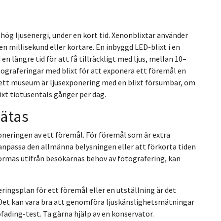
n hög ljusenergi, under en kort tid. Xenonblixtar använder
n millisekund eller kortare. En inbyggd LED-blixt i en
 längre tid för att få tillräckligt med ljus, mellan 10–
tograferingar med blixt för att exponera ett föremål en
ett museum är ljusexponering med en blixt försumbar, om
ixt tiotusentals gånger per dag.
ätas
oneringen av ett föremål. För föremål som är extra
 anpassa den allmänna belysningen eller att förkorta tiden
ormas utifrån besökarnas behov av fotografering, kan
ingsplan för ett föremål eller en utställning är det
r. Det kan vara bra att genomföra ljuskänslighetsmätningar
fading-test. Ta gärna hjälp av en konservator.