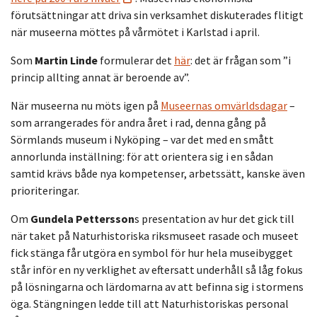
förutsättningar att driva sin verksamhet diskuterades flitigt
när museerna möttes på vårmötet i Karlstad i april.
Som
Martin Linde
formulerar det
här
: det är frågan som ”i
princip allting annat är beroende av”.
När museerna nu möts igen på
Museernas omvärldsdagar
–
som arrangerades för andra året i rad, denna gång på
Sörmlands museum i Nyköping – var det med en smått
annorlunda inställning: för att orientera sig i en sådan
samtid krävs både nya kompetenser, arbetssätt, kanske även
prioriteringar.
Om
Gundela Pettersson
s presentation av hur det gick till
när taket på Naturhistoriska riksmuseet rasade och museet
fick stänga får utgöra en symbol för hur hela museibygget
står inför en ny verklighet av eftersatt underhåll så låg fokus
på lösningarna och lärdomarna av att befinna sig i stormens
öga. Stängningen ledde till att Naturhistoriskas personal