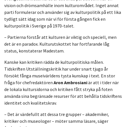
vision och drömsamhälle inom kulturområdet. Inget annat
parti formulerar och använder sig av kulturpolitik på ett lika
tydligt sätt idag som när vi för första gången fick en
kulturpolitik i Sverige på 1970-talet.
– Partierna förstår att kulturen är viktig och speciell, men
det är en paradox. Kulturutskottet har fortfarande låg
status, konstaterar Madestam.
Kanske kan kritiken rädda de kulturpolitiska målen.
Tidskriften Utställningskritik har under snart tjugo år
försökt fånga museivärldens tysta kunskap i text. En stor
fråga för chefredaktören
Aron Ambrosiani
är att i tider när
de lokala kultursidorna och kritiken fått stryka på foten
använda sina begränsade resurser för att behålla tidskriftens
identitet och kvalitetskrav.
– Det är värdefullt att dessa tre grupper – akademiker,
kritiker och museologer – möter samma läsare, säger