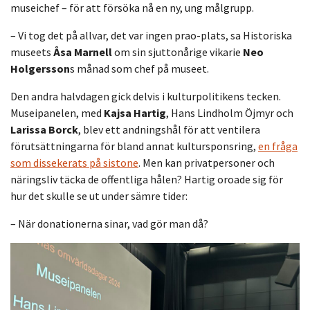
museichef – för att försöka nå en ny, ung målgrupp.
– Vi tog det på allvar, det var ingen prao-plats, sa Historiska
museets
Åsa Marnell
om sin sjuttonårige vikarie
Neo
Holgersson
s månad som chef på museet.
Den andra halvdagen gick delvis i kulturpolitikens tecken.
Museipanelen, med
Kajsa Hartig
, Hans Lindholm Öjmyr och
Larissa Borck
, blev ett andningshål för att ventilera
förutsättningarna för bland annat kultursponsring,
en fråga
som dissekerats på sistone
. Men kan privatpersoner och
näringsliv täcka de offentliga hålen? Hartig oroade sig för
hur det skulle se ut under sämre tider:
– När donationerna sinar, vad gör man då?