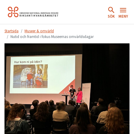
Hoppa
till
SÖK
MENY
innehåll.
Startsida
Museer & omvärld
Nutid och framtid i fokus Museernas omvärldsdagar