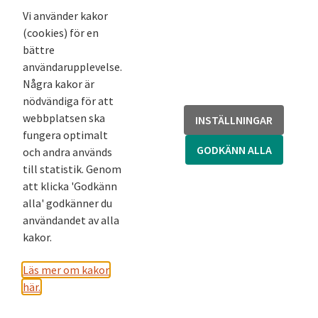
Nyhetsbrev
Vi använder kakor
(cookies) för en
Andra webbplatser
bättre
användarupplevelse.
Arkivsök
Några kakor är
Fornsök
nödvändiga för att
Fornreg
webbplatsen ska
INSTÄLLNINGAR
Bebyggelseregistret
fungera optimalt
Runor
GODKÄNN ALLA
och andra används
Kringla
till statistik. Genom
att klicka 'Godkänn
alla' godkänner du
användandet av alla
kakor.
Läs mer om kakor
här.