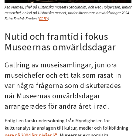
Åsa Marnell, chef på Historiska museet i Stockholm, och Neo Holgersson, junior
museichef, också på Historiska museet, under Museernas omvärldsdagar 2024.
Foto:
Fredrik Emdén
(
CC BY
)
Nutid och framtid i fokus
Museernas omvärldsdagar
Gallring av museisamlingar, juniora
museichefer och ett tak som rasat in
var några frågorna som diskuterades
när Museernas omvärldsdagar
arrangerades för andra året i rad.
Enligt en färsk undersökning från Myndigheten för
kulturanalys är anslagen till kultur, medier och folkbildning
nere på 2004 års nivåer
. Museernas ekonomiska