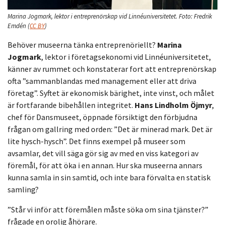
Marina Jogmark, lektor i entreprenörskap vid Linnéuniversitetet.
Foto:
Fredrik
Emdén
(
CC BY
)
Behöver museerna tänka entreprenöriellt?
Marina
Jogmark
, lektor i företagsekonomi vid Linnéuniversitetet,
känner av rummet och konstaterar fort att entreprenörskap
ofta ”sammanblandas med management eller att driva
företag”. Syftet är ekonomisk bärighet, inte vinst, och målet
är fortfarande bibehållen integritet.
Hans Lindholm Öjmyr
,
chef för Dansmuseet, öppnade försiktigt den förbjudna
frågan om gallring med orden: ”Det är minerad mark. Det är
lite hysch-hysch”. Det finns exempel på museer som
avsamlar, det vill säga gör sig av med en viss kategori av
föremål, för att öka i en annan. Hur ska museerna annars
kunna samla in sin samtid, och inte bara förvalta en statisk
samling?
”Står vi inför att föremålen måste söka om sina tjänster?”
frågade en orolig åhörare.