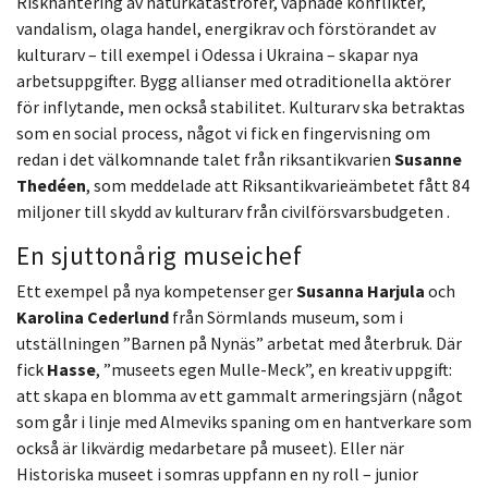
Riskhantering av naturkatastrofer, väpnade konflikter,
vandalism, olaga handel, energikrav och förstörandet av
kulturarv – till exempel i Odessa i Ukraina – skapar nya
arbetsuppgifter. Bygg allianser med otraditionella aktörer
för inflytande, men också stabilitet. Kulturarv ska betraktas
som en social process, något vi fick en fingervisning om
redan i det välkomnande talet från riksantikvarien
Susanne
Thedéen
, som meddelade att Riksantikvarieämbetet fått 84
miljoner till skydd av kulturarv från civilförsvarsbudgeten .
En sjuttonårig museichef
Ett exempel på nya kompetenser ger
Susanna Harjula
och
Karolina Cederlund
från Sörmlands museum, som i
utställningen ”Barnen på Nynäs” arbetat med återbruk. Där
fick
Hasse
, ”museets egen Mulle-Meck”, en kreativ uppgift:
att skapa en blomma av ett gammalt armeringsjärn (något
som går i linje med Almeviks spaning om en hantverkare som
också är likvärdig medarbetare på museet). Eller när
Historiska museet i somras uppfann en ny roll – junior