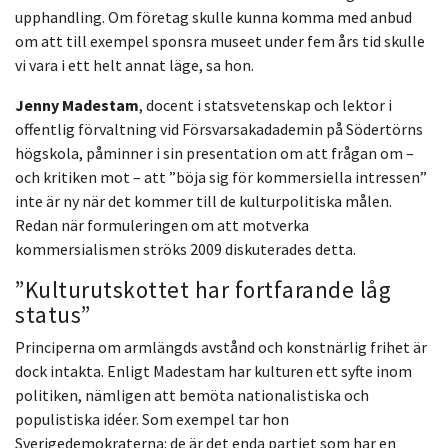
upphandling. Om företag skulle kunna komma med anbud
om att till exempel sponsra museet under fem års tid skulle
vi vara i ett helt annat läge, sa hon.
Jenny Madestam
, docent i statsvetenskap och lektor i
offentlig förvaltning vid Försvarsakadademin på Södertörns
högskola, påminner i sin presentation om att frågan om –
och kritiken mot – att ”böja sig för kommersiella intressen”
inte är ny när det kommer till de kulturpolitiska målen.
Redan när formuleringen om att motverka
kommersialismen ströks 2009 diskuterades detta.
”Kulturutskottet har fortfarande låg
status”
Principerna om armlängds avstånd och konstnärlig frihet är
dock intakta. Enligt Madestam har kulturen ett syfte inom
politiken, nämligen att bemöta nationalistiska och
populistiska idéer. Som exempel tar hon
Sverigedemokraterna: de är det enda partiet som har en