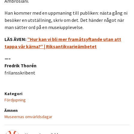
Ambrosiani.
Han kommer med en uppmaning till publiken: nästa gång ni
besöker en utställning, skriv om det. Det händer något när
man sätter ord på en museiupplevelse.
LÄS ÄVEN:
”Hur kan vi bli mer framåtsyftande utan att
tappa vår kärna?” | Riksantikvarieämbetet
—–
Fredrik Thorén
frilansskribent
Kategori
Fördjupning
Ämnen
Museernas omvärldsdagar