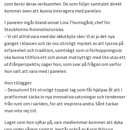
som berör deras verksamhet. De som följer samtalet direkt
kommer även att kunna interagera med panelen.
I panelen ingår bland annat Lina Thomsgård, chef för
Stockholms Kvinnohistoriska.
– Vi vill alltid vara med där idéutbyte sker. Vi är ju det nya
gänget i klassen och lär oss otroligt mycket av att lyssna på
erfarenhet och tradition, samtidigt som vi förhoppningsvis
ska kunna tillföra ett och annat matnyttigt med lite utav ett
utifrånperspektiv, säger hon, som svar på frågan om varför
hon valt att vara med i panelen.
Hon tillägger:
– Dessutom! Ett otroligt toppat lag som får hjälpas åt att i
pratformat täcka in nya innovativa satsningar och tendenser
från runt om i världen, för att inspirera andra. Sånt tackar
man inte nej till.
Laget som hon syftar på, vars medlemmar kommer att dyka
upp under vårens samtal, består också av Karin Nilsson