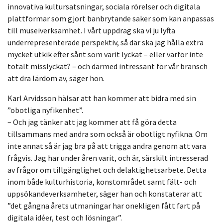
innovativa kultursatsningar, sociala rörelser och digitala
plattformar som gjort banbrytande saker som kan anpassas
till museiverksamhet. I vårt uppdrag ska vi ju lyfta
underrepresenterade perspektiv, så där ska jag hålla extra
mycket utkik efter sånt som varit lyckat – eller varför inte
totalt misslyckat? – och därmed intressant för vår bransch
att dra lärdom av, säger hon.
Karl Arvidsson hälsar att han kommer att bidra med sin
”obotliga nyfikenhet”.
– Och jag tänker att jag kommer att få göra detta
tillsammans med andra som också är obotligt nyfikna. Om
inte annat så är jag bra på att trigga andra genom att vara
frågvis. Jag har under åren varit, och är, särskilt intresserad
av frågor om tillgänglighet och delaktighetsarbete. Detta
inom både kulturhistoria, konstområdet samt fält- och
uppsökandeverksamheter, säger han och konstaterar att
”det gångna årets utmaningar har onekligen fått fart på
digitala idéer, test och lösningar”.