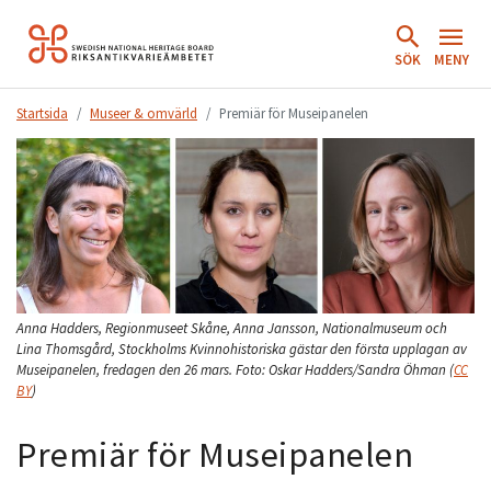
Hoppa
till
SÖK
MENY
innehåll.
Startsida
Museer & omvärld
Premiär för Museipanelen
Anna Hadders, Regionmuseet Skåne, Anna Jansson, Nationalmuseum och
Lina Thomsgård, Stockholms Kvinnohistoriska gästar den första upplagan av
Museipanelen, fredagen den 26 mars.
Foto:
Oskar Hadders/Sandra Öhman
(
CC
BY
)
Premiär för Museipanelen