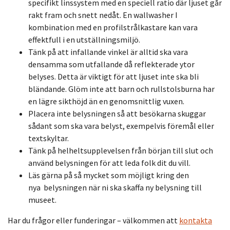
specifikt linssystem med en speciell ratio
där ljuset går
rakt fram och snett nedåt. En wallwasher I
kombination med en profilstrålkastare kan vara
effektfull i en utställningsmiljö.
Tänk på att infallande vinkel är alltid ska vara
densamma som utfallande då reflekterade ytor
belyses.
Detta är viktigt för att ljuset inte ska bli
bländande.
Glöm inte att barn och rullstolsburna har
en lägre
sikthöjd
än en genomsnittlig vuxen.
Placera inte belysningen så att besökarna skuggar
sådant som ska vara belyst, exempelvis föremål eller
textskyltar
.
Tänk på helheltsupplevelsen från början till slut och
använd belysningen för att leda folk dit du vill.
Läs gärna på så mycket som möjligt kring den
nya
belysningen när ni ska skaffa ny belysning till
museet.
Har du frågor eller funderingar – välkommen att
kontakta