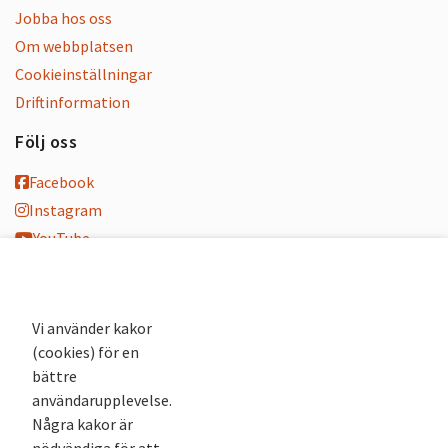
Jobba hos oss
Om webbplatsen
Cookieinställningar
Driftinformation
Följ oss
Facebook
Instagram
YouTube
K-blogg
K-podd
Nyhetsbrev
Vi använder kakor
(cookies) för en
Andra webbplatser
bättre
användarupplevelse.
Arkivsök
Några kakor är
Fornsök