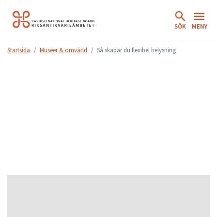
Hoppa
till
SÖK
MENY
innehåll.
Startsida
Museer & omvärld
Så skapar du flexibel belysning