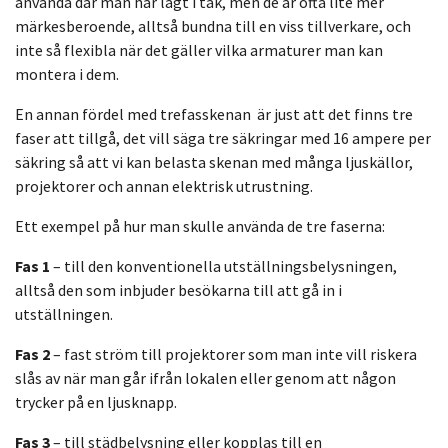
använda där man har lågt i tak, men de är ofta lite mer
märkesberoende, alltså bundna till en viss tillverkare,
och
inte så flexibla när det gäller vilka armaturer man kan
montera i dem.
En annan fördel med trefasskenan
är just att det finns tre
faser att tillgå, det vill säga tre säkringar med 16 ampere per
säkring så att vi kan belasta skenan med många ljuskällor,
projektorer och annan elektrisk utrustning.
Ett exempel på hur man skulle använda de tre faserna:
Fas 1
– till den konventionella utställningsbelysningen,
alltså den som inbjuder besökarna till att gå in i
utställningen.
Fas 2
– fast ström till projektorer som man inte vill
riskera
slås av när man går ifrån lokalen eller genom att någon
trycker på en ljusknapp.
Fas 3
– till städbelysning eller kopplas till en