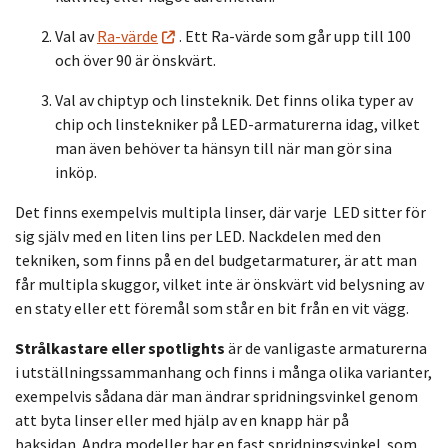
Val av
Ra-värde
.
Ett Ra-värde som går upp till 100
och över 90 är önskvärt.
Val av chiptyp och linsteknik. Det finns olika typer av
chip och linstekniker på LED-armaturerna idag, vilket
man även behöver ta hänsyn till när man gör sina
inköp.
Det finns exempelvis
multipla linser, där varje
LED sitter för
sig själv med en liten lins per LED.
Nackdelen med den
tekniken, som finns på en del budgetarmaturer, är att man
får multipla skuggor
, vilket inte är önskvärt vid belysning av
en staty eller ett föremål som står en bit från en vit vägg.
Strålkastare eller spotlights
är de vanligaste armaturerna
i
utställningssammanhang och finns i många olika varianter,
exempelvis sådana där man ändrar
spridningsvinkel
genom
att byta linser eller med hjälp av en knapp här på
baksidan.
An
dra modeller har en fast spridningsvinkel
som