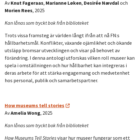
Av
Knut Fageraas
,
Marianne Løken
,
Desirée Nævdal
och
Morien Rees
, 2025
Kan lånas som tryckt bok från biblioteket
Trots vissa framsteg är världen långt ifrån att nå FN:s
hållbarhetsmål. Konflikter, växande ojämlikhet och ökande
utsläpp bromsar utvecklingen och visar på behovet av
förändring. I denna antologi utforskas vilken roll museer kan
spela i omställningen och hur hållbarhet kan integreras i
deras arbete för att stärka engagemang och medvetenhet
hos personal, publik och samarbetspartner.
How museums tell stories
Av
Amelia Wong
, 2025
Kan lånas som tryckt bok från biblioteket
How Museums Tell Stories
visar hur museer fungerar som ett