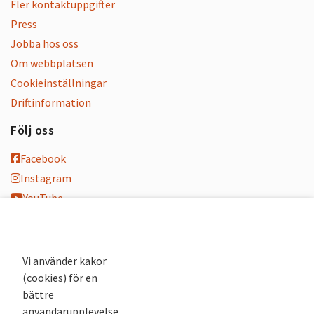
Fler kontaktuppgifter
Press
Jobba hos oss
Om webbplatsen
Cookieinställningar
Driftinformation
Följ oss
Facebook
Instagram
YouTube
K-blogg
K-podd
Nyhetsbrev
Vi använder kakor
(cookies) för en
Andra webbplatser
bättre
användarupplevelse.
Arkivsök