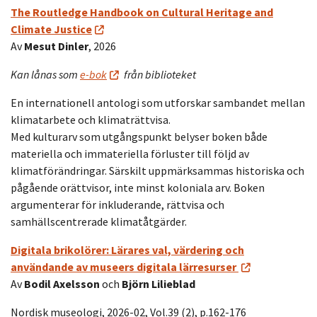
The Routledge Handbook on Cultural Heritage and
Climate Justice
Av
Mesut Dinler
, 2026
Kan lånas som
e-bok
från biblioteket
En internationell antologi som utforskar sambandet mellan
klimatarbete och klimaträttvisa.
Med kulturarv som utgångspunkt belyser boken både
materiella och immateriella förluster till följd av
klimatförändringar. Särskilt uppmärksammas historiska och
pågående orättvisor, inte minst koloniala arv. Boken
argumenterar för inkluderande, rättvisa och
samhällscentrerade klimatåtgärder.
Digitala brikolörer: Lärares val, värdering och
användande av museers digitala lärresurser
Av
Bodil Axelsson
och
Björn Lilieblad
Nordisk museologi, 2026-02, Vol.39 (2), p.162-176