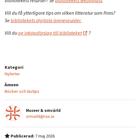
bibliotekets resurser? Se
bibliotekets webbplats
.
Vill du få ytterligare tips om vilken litteratur som finns?
Se
bibliotekets digitala ämnesguider.
Vill du
ge inköpsförslag till biblioteket
?
Kategori
Nyheter
Ämnen
Böcker och lästips
Museer & omvärld
omvarld@raa.se
Publicerad:
7 maj 2026