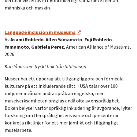
betonar vikten av ett kontinuerligt samarbete mellan
människa och maskin.
Language inclusion in museums
Av
Asami Robledo-Allen Yamamoto
,
Fuji Robledo
Yamamoto
,
Gabriela Perez
, American Alliance of Museums,
2026
Kan lånas som tryckt bok från biblioteket
Museer har ett uppdrag att tillgängliggöra och förmedla
kulturarv på ett inkluderande sätt. I USA talar över 100
miljoner invånare andra språk än engelska, men
museiverksamheten präglas ändå ofta av enspråkighet.
Boken belyser varför språklig inkludering är avgörande, lyfter
forskning om flerspråkighetens värde och presenterar
konkreta riktlinjer för ett mer jämlikt och tillgängligt
museiarbete.