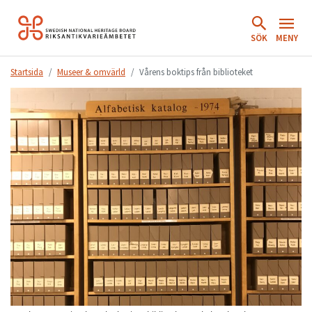
Hoppa
till
SÖK
MENY
innehåll.
Startsida
Museer & omvärld
Vårens boktips från biblioteket