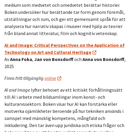
medium som medvetet och omedvetet berättar historier.
Boken undersöker hur berättande tar form genom föremål,
utställningar och rum, och ger ett gemensamt språk för att
analysera hur narrativ skapas i museer med hjälp av teorier
från bland annat litteratur, film och kognitiv vetenskap.
AI and Image: Critical Perspectives on the Application of
Technology on Art and Cultural Heritage
Av
Anna Foka
,
Jan von Bonsdorff
och
Anna von Bonsdorff
,
2025
Finns fritt tillgänglig
online
AI and Image
lyfter behovet av ett kritiskt förhållningssätt
till AI i arbete med bildsamlingar inom konst- och
kulturarvssektorn. Boken visar hur AI kan förstärka eller
motverka ojämlikheter beroende på hur tekniken används i
samspel med mänsklig kompetens, mångfald och
inkludering. Den tar även upp juridiska och etiska frågor och