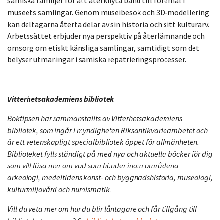
samiska familjer för att återknyta band till föremål i
museets samlingar. Genom museibesök och 3D‑modellering
kan deltagarna återta delar av sin historia och sitt kulturarv.
Arbetssättet erbjuder nya perspektiv på återlämnande och
omsorg om etiskt känsliga samlingar, samtidigt som det
belyser utmaningar i samiska repatrieringsprocesser.
Vitterhetsakademiens bibliotek
Boktipsen har sammanställts av Vitterhetsakademiens
bibliotek, som ingår i myndigheten Riksantikvarieämbetet och
är ett vetenskapligt specialbibliotek öppet för allmänheten.
Biblioteket fylls ständigt på med nya och aktuella böcker för dig
som vill läsa mer om vad som händer inom områdena
arkeologi, medeltidens konst- och byggnadshistoria, museologi,
kulturmiljövård och numismatik.
Vill du veta mer om hur du blir låntagare och får tillgång till